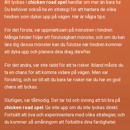
Att lyckas i
chicken road spel
handlar om mer än bara tur.
Du behöver också ha en strategi för att hantera de olika
hindren som dyker upp på vägen. Här är några tips:
För det första, var uppmärksam på mönstren i hindren.
Många hinder följer ett förutsägbart mönster, och om du kan
lära dig dessa mönster kan du förutse när hindren kommer
att dyka upp och planera dina drag därefter.
För det andra, var inte rädd för att ta risker. Ibland måste du
ta en chans för att komma vidare på vägen. Men var
försiktig, och se till att du bara tar risker när du har en god
chans att lyckas.
Slutligen, var tålmodig. Det tar tid och övning att bli bra på
chicken road spel
. Ge inte upp om du inte lyckas direkt.
Fortsätt att öva och experimentera med olika strategier, och
du kommer så småningom att förbättra dina färdigheter.