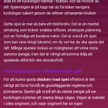
leda till att kycklingen hamnar i trubbel, och då förlorar du
allt. Spänningen är på topp när du försöker navigera
kycklingen säkert genom de alltmer utmanande hindren.
Detta spel är mer än bara ett tidsfördriv. Det är en mental
utmaning som kräver snabba reflexer, strategisk planering
och en förmåga att beräkna risker. Det är också ett spel
som kan vara riktigt lukrativt, om du vet hur du ska spela det
rätt. Många spelare lockas av möjligheten att vinna stora
summor pengar, men det är viktigt att komma ihåg att
spelande alltid bör ske ansvarsfullt.
Förstå grunderna i chicken road spel
För att kunna spela
chicken road spel
effektivt är det
viktigt att först förstå de grundläggande reglerna och
principerna. Spelet går ut på att du satsar pengar på var
kycklingen kommer att stanna längs vägen. Vägen är indelad
i olika segment, och varje segment har en egen