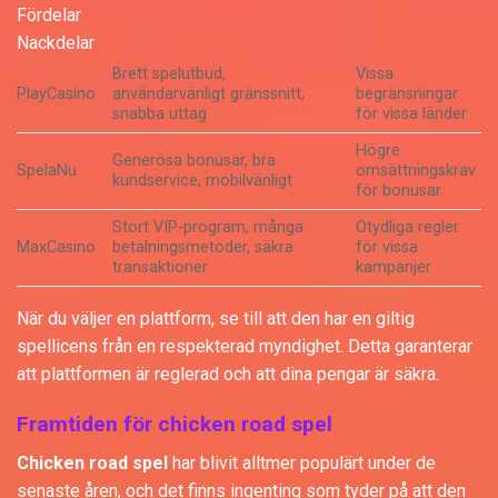
Fördelar
Nackdelar
Brett spelutbud,
Vissa
PlayCasino
användarvänligt gränssnitt,
begränsningar
snabba uttag
för vissa länder
Högre
Generösa bonusar, bra
SpelaNu
omsättningskrav
kundservice, mobilvänligt
för bonusar
Stort VIP-program, många
Otydliga regler
MaxCasino
betalningsmetoder, säkra
för vissa
transaktioner
kampanjer
När du väljer en plattform, se till att den har en giltig
spellicens från en respekterad myndighet. Detta garanterar
att plattformen är reglerad och att dina pengar är säkra.
Framtiden för chicken road spel
Chicken road spel
har blivit alltmer populärt under de
senaste åren, och det finns ingenting som tyder på att den