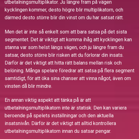
utbetalningsmultiplikator. Ju längre fram på vägen
kycklingen kommer, desto högre blir multiplikatorn, och
därmed desto större blir din vinst om du har satsat rätt.
Men det är inte så enkelt som att bara satsa på det sista
segmentet. Det är viktigt att komma ihåg att kycklingen kan
stanna var som helst längs vägen, och ju längre fram du
satsar, desto större blir risken att du förlorar din insats.
Därför är det viktigt att hitta rätt balans mellan risk och
belöning. Många spelare föredrar att satsa på flera segment
samtidigt, för att öka sina chanser att vinna något, även om
vinsten då blir mindre.
En annan viktig aspekt att tänka på är att
utbetalningsmultiplikatorn inte är statisk. Den kan variera
beroende på spelets inställningar och den aktuella
insatsnivån. Därför är det viktigt att alltid kontrollera
utbetalningsmultiplikatorn innan du satsar pengar.