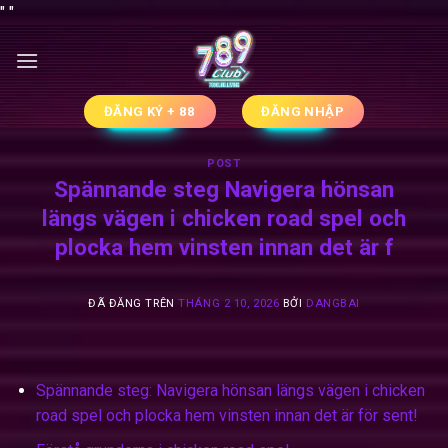
Chuyển
"
"
đến
nội
dung
ĐĂNG KÝ + 88
ĐĂNG NHẬP
POST
Spännande steg Navigera hönsan
längs vägen i chicken road spel och
plocka hem vinsten innan det är f
ĐÃ ĐĂNG TRÊN
THÁNG 2 10, 2026
BỞI
DANGBAI
Spännande steg: Navigera hönsan längs vägen i chicken
road spel och plocka hem vinsten innan det är för sent!