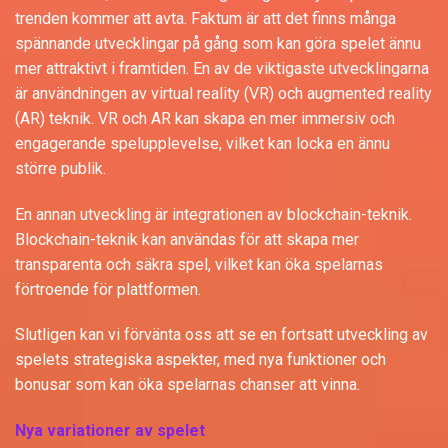
trenden kommer att avta. Faktum är att det finns många
spännande utvecklingar på gång som kan göra spelet ännu
mer attraktivt i framtiden. En av de viktigaste utvecklingarna
är användningen av virtual reality (VR) och augmented reality
(AR) teknik. VR och AR kan skapa en mer immersiv och
engagerande spelupplevelse, vilket kan locka en ännu
större publik.
En annan utveckling är integrationen av blockchain-teknik.
Blockchain-teknik kan användas för att skapa mer
transparenta och säkra spel, vilket kan öka spelarnas
förtroende för plattformen.
Slutligen kan vi förvänta oss att se en fortsatt utveckling av
spelets strategiska aspekter, med nya funktioner och
bonusar som kan öka spelarnas chanser att vinna.
Nya variationer av spelet