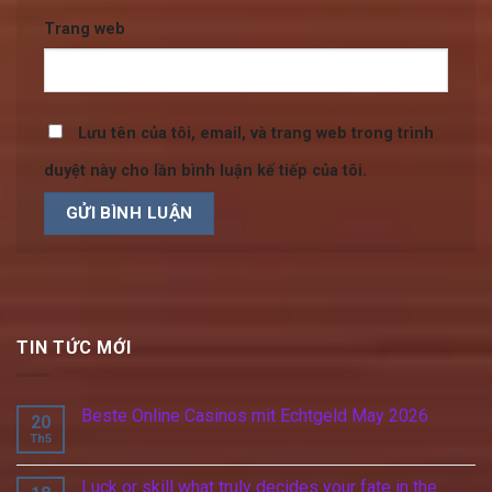
Trang web
Lưu tên của tôi, email, và trang web trong trình
duyệt này cho lần bình luận kế tiếp của tôi.
TIN TỨC MỚI
Beste Online Casinos mit Echtgeld May 2026
20
Th5
Luck or skill what truly decides your fate in the