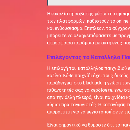
Η ευκολία πρόσβασης μέσω του
spingr
των πλατφορμών, καθιστούν το online 
και ενθουσιασμό. Επιπλέον, τα σύγχρο
μπορείτε να αλληλεπιδράσετε με πραγμ
ατμόσφαιρα παρόμοια με αυτή ενός πα
Επιλέγοντας το Κατάλληλο Παι
Η επιλογή του κατάλληλου παιχνιδιού ε
καζίνο. Κάθε παιχνίδι έχει τους δικούς
παράδειγμα, στο blackjack, η γνώση τ
πιθανότητές σας να κερδίσετε, ενώ στη
από την άλλη πλευρά, είναι παιχνίδια κ
κύριοι πρωταγωνιστές. Η κατανόηση τ
απαραίτητη για να μεγιστοποιήσετε τι
Είναι σημαντικό να θυμάστε ότι τα παιχ