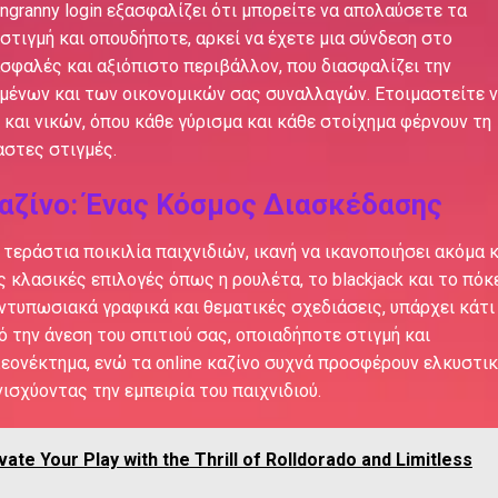
ranny login εξασφαλίζει ότι μπορείτε να απολαύσετε τα
στιγμή και οπουδήποτε, αρκεί να έχετε μια σύνδεση στο
ασφαλές και αξιόπιστο περιβάλλον, που διασφαλίζει την
ένων και των οικονομικών σας συναλλαγών. Ετοιμαστείτε 
και νικών, όπου κάθε γύρισμα και κάθε στοίχημα φέρνουν τη
αστες στιγμές.
Καζίνο: Ένας Κόσμος Διασκέδασης
τεράστια ποικιλία παιχνιδιών, ικανή να ικανοποιήσει ακόμα κ
ς κλασικές επιλογές όπως η ρουλέτα, το blackjack και το πόκ
εντυπωσιακά γραφικά και θεματικές σχεδιάσεις, υπάρχει κάτι
ό την άνεση του σπιτιού σας, οποιαδήποτε στιγμή και
εονέκτημα, ενώ τα online καζίνο συχνά προσφέρουν ελκυστι
ισχύοντας την εμπειρία του παιχνιδιού.
ate Your Play with the Thrill of Rolldorado and Limitless