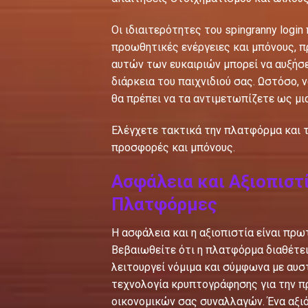
Οι ιδιαιτερότητες του spingranny log
προωθητικές ενέργειες και μπόνους, 
αυτών των ευκαιριών μπορεί να αυξήσει
διάρκεια του παιχνιδιού σας. Ωστόσο, 
θα πρέπει να τα αντιμετωπίζετε ως μι
Ελέγχετε τακτικά την πλατφόρμα και τ
προσφορές και μπόνους.
Ασφάλεια και Αξιοπιστ
Πλατφόρμες
Η ασφάλεια και η αξιοπιστία είναι πρω
Βεβαιωθείτε ότι η πλατφόρμα διαθέτει 
λειτουργεί νόμιμα και σύμφωνα με αυσ
τεχνολογία κρυπτογράφησης για την 
οικονομικών σας συναλλαγών. Ένα αξιό