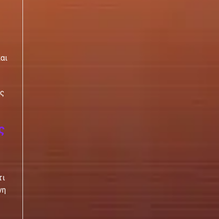
αι
ες
ς
τι
νη