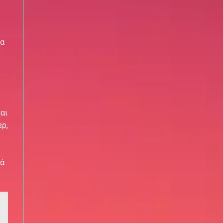
να
αι
ερ,
κά