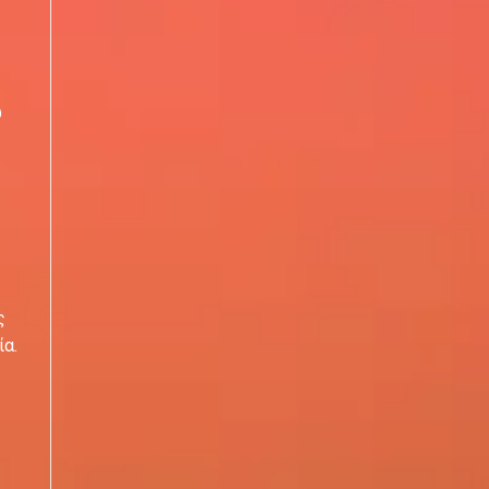
υ
ς
ία.