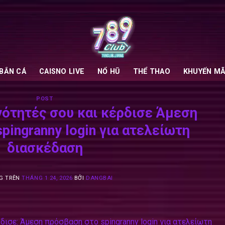
BẮN CÁ
CAISNO LIVE
NỔ HŨ
THỂ THAO
KHUYẾN MÃ
POST
ανότητές σου και κέρδισε Άμεση
pingranny login για ατελείωτη
διασκέδαση
G TRÊN
THÁNG 1 24, 2026
BỞI
DANGBAI
ρδισε: Άμεση πρόσβαση στο spingranny login για ατελείωτη