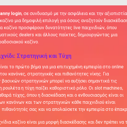
anny login
, σε συνδυασμό με την ασφάλεια και την αξιοπιστία
καζίνο μια δημοφιλή επιλογή για όσους αναζητούν διασκέδασ
να καζίνο προσφέρουν δυνατότητες live παιχνιδιών, όπου
ατικούς dealers και άλλους παίκτες, δημιουργώντας μια
ραδοσιακού καζίνο.
χνίδι: Στρατηγική και Τύχη
ίναι το πρώτο βήμα για μια επιτυχημένη εμπειρία στο online
 του κανόνες, στρατηγικές και πιθανότητες νίκης. Για
ων βασικών στρατηγικών μπορεί να αυξήσει σημαντικά τις
 ρουλέτα η τύχη παίζει καθοριστικό ρόλο. Οι slot machines,
αθαρά τύχης, όπου η διασκέδαση και ο ενθουσιασμός είναι οι
ων κανόνων και των στρατηγικών κάθε παιχνιδιού είναι
ς πιθανότητές σας και να απολαύσετε την εμπειρία στο έπακρ
νίδια καζίνο είναι μια μορφή διασκέδασης και δεν πρέπει να 