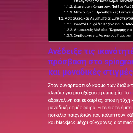
Επιλέγοντας το Κατάλληλο Παιχνίδι
Διαχείριση Χρημάτων: Παίξτε Υπεύ
Μπόνους και Προωθητικές Ενέργειες
Ασφάλεια και Αξιοπιστία: Εμπιστευτ
Γνωστά Παιχνίδια Καζίνο και οι Απο
Δημοφιλείς Μέθοδοι Πληρωμής για 
Συμβουλές για Αρχάριους Παίκτες
Ανέδειξε τις ικανότητ
πρόσβαση στο spingran
και μοναδικές στιγμές
Στον συναρπαστικό κόσμο των διαδικτ
κλειδιά για μια αξέχαστη εμπειρία. Το
s
αδρεναλίνη και ευκαιρίες, όπου η τύχη
μοναδική ατμόσφαιρα. Είτε είστε έμπει
ποικιλία παιχνιδιών που καλύπτουν κά
και blackjack μέχρι σύγχρονες slot ma