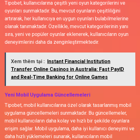
Tipobet, kullanıcılarına çeşitli yeni oyun kategorilerini ve
oyunları sunmaktadır. Bu, mevcut oyunların çeşitliliğini
artırarak, her kullanıcıya en uygun oyunları bulabilmelerine
olanak tanımaktadır. Özellikle, mevcut kategorilerinin yanı
sıra, yeni ve popüler oyunlar eklenerek, kullanıcıların oyun
deneyimlerini daha da zenginleştirmektedir.
Xem thêm tại :
Instant Financial Institution
Transfer Online Casinos in Australia: Fast PayID
and Real-Time Banking for Online Games
Yeni Mobil Uygulama Güncellemeleri
Tipobet, mobil kullanıcılarına özel olarak tasarlanmış mobil
uygulama güncellemeleri sunmaktadır. Bu güncellemeler,
mobil kullanıcıların daha kolay ve hızlı bir şekilde oyunlara
erişim sağlar. Mobil uygulama, daha iyi kullanıcı deneyimi ve
daha hızlı yüklemeleri sunarak, kullanıcıların mobil