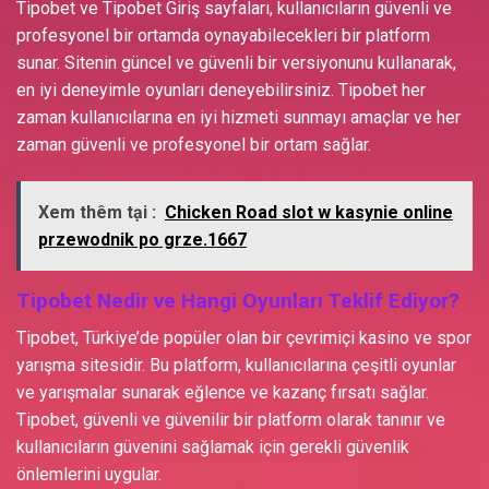
Tipobet ve Tipobet Giriş sayfaları, kullanıcıların güvenli ve
profesyonel bir ortamda oynayabilecekleri bir platform
sunar. Sitenin güncel ve güvenli bir versiyonunu kullanarak,
en iyi deneyimle oyunları deneyebilirsiniz. Tipobet her
zaman kullanıcılarına en iyi hizmeti sunmayı amaçlar ve her
zaman güvenli ve profesyonel bir ortam sağlar.
Xem thêm tại :
Chicken Road slot w kasynie online
przewodnik po grze.1667
Tipobet Nedir ve Hangi Oyunları Teklif Ediyor?
Tipobet, Türkiye’de popüler olan bir çevrimiçi kasino ve spor
yarışma sitesidir. Bu platform, kullanıcılarına çeşitli oyunlar
ve yarışmalar sunarak eğlence ve kazanç fırsatı sağlar.
Tipobet, güvenli ve güvenilir bir platform olarak tanınır ve
kullanıcıların güvenini sağlamak için gerekli güvenlik
önlemlerini uygular.