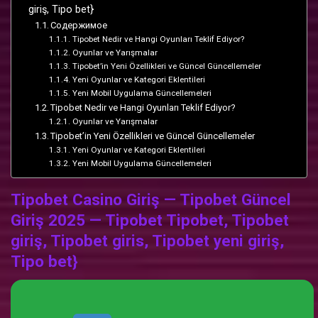
giriş, Tipo bet}
Содержимое
Tipobet Nedir ve Hangi Oyunları Teklif Ediyor?
Oyunlar ve Yarışmalar
Tipobet’in Yeni Özellikleri ve Güncel Güncellemeler
Yeni Oyunlar ve Kategori Eklentileri
Yeni Mobil Uygulama Güncellemeleri
Tipobet Nedir ve Hangi Oyunları Teklif Ediyor?
Oyunlar ve Yarışmalar
Tipobet’in Yeni Özellikleri ve Güncel Güncellemeler
Yeni Oyunlar ve Kategori Eklentileri
Yeni Mobil Uygulama Güncellemeleri
Tipobet Casino Giriş — Tipobet Güncel
Giriş 2025 — Tipobet Tipobet, Tipobet
giriş, Tipobet giris, Tipobet yeni giriş,
Tipo bet}