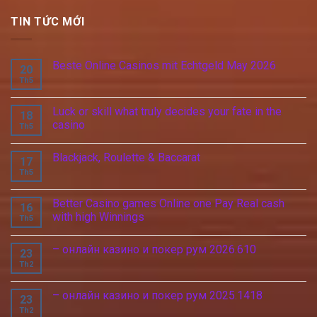
TIN TỨC MỚI
Beste Online Casinos mit Echtgeld May 2026
20
Th5
Luck or skill what truly decides your fate in the
18
casino
Th5
Blackjack, Roulette & Baccarat
17
Th5
Better Casino games Online one Pay Real cash
16
with high Winnings
Th5
– онлайн казино и покер рум 2026.610
23
Th2
– онлайн казино и покер рум 2025.1418
23
Th2