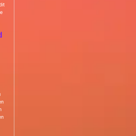
dit
de
d
u
en
n
en