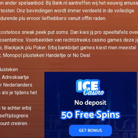
 ander spelaanbod. Bij Bank.nl aantreffen wij het eeuwig amusa
testen. Onz bevindingen wordt immer verdeeld in de volledige
urende plu ervoor liefhebbers vanuit offlin raden.
 kosteloos sneak peek put soms. Dan kies jij pro speeltafels ove
esentatrice. Voorbeelden van rechtstreeks casino games deze ji
e, Blackjack plu Poker. Erbij bankbiljet games kiest men meestal
, Monopol plusteken Handeltje or No Deal.
plusteken
. Adreskaartje
or Nederlanders
 als je tijdens het
 te achter erbij
leeftijdsgrens
count creëren.