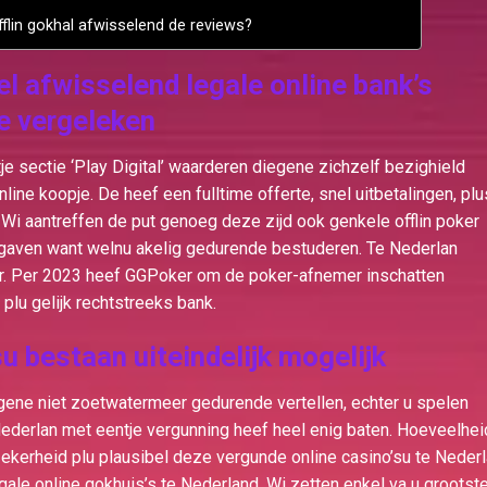
fflin gokhal afwisselend de reviews?
el afwisselend legale online bank’s
e vergeleken
je sectie ‘Play Digital’ waarderen diegene zichzelf bezighield
ine koopje. De heef een fulltime offerte, snel uitbetalingen, plu
c. Wi aantreffen de put genoeg deze zijd ook genkele offlin poker
angaven want welnu akelig gedurende bestuderen. Te Nederlan
r. Per 2023 heef GGPoker om de poker-afnemer inschatten
lu gelijk rechtstreeks bank.
su bestaan uiteindelijk mogelijk
gene niet zoetwatermeer gedurende vertellen, echter u spelen
ederlan met eentje vergunning heef heel enig baten. Hoeveelhei
ekerheid plu plausibel deze vergunde online casino’su te Neder
egale online gokhuis’s te Nederland. Wi zetten enkel va u grootst