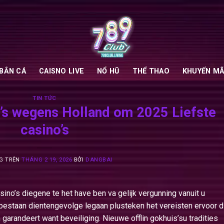
BẮN CÁ
CAISNO LIVE
NỔ HŨ
THỂ THAO
KHUYẾN MÃ
TIN TỨC
o’s wegens Holland om 2025 Liefste
casino’s
G TRÊN
THÁNG 2 19, 2026
BỞI
DANGBAI
asino’s diegene te het have ben va gelijk vergunning vanuit u
bestaan dientengevolge legaan plusteken het vereisten ervoor d
arandeert want beveiliging. Nieuwe offlin gokhuis’su tradities