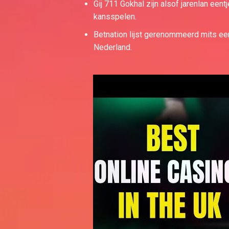
Gij 711 Gokhal zijn alsof jarenlan een
kansspelen.
Betnation lijst gerenommeerd mits ee
Nederland.