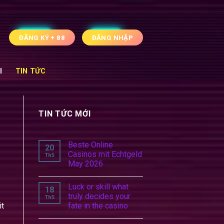
ĐĂNG KÝ + 88
ĐĂNG NHẬP
I
TIN TỨC
TIN TỨC MỚI
Beste Online
20
Casinos mit Echtgeld
Th5
May 2026
Luck or skill what
18
truly decides your
Th5
fate in the casino
it