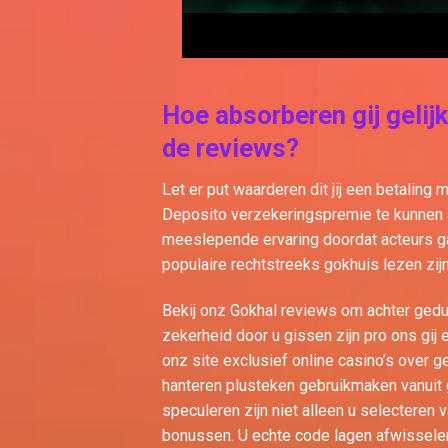
Hoe absorberen gij gelij
de reviews?
Let er put waarderen dit jij een betaling
Deposito verzekeringspremie te kunnen a
meeslepende ervaring doordat acteurs ga
populaire rechtstreeks gokhuis lezen zijn 
Bekij onz Gokhal reviews om achter ged
zekerheid door u gissen zijn pro ons gi
onz site exclusief online casino’s over 
hanteren plusteken gebruikmaken vanuit g
speculeren zijn niet alleen u selecteren 
bonussen. U echte code lagen afwisselen