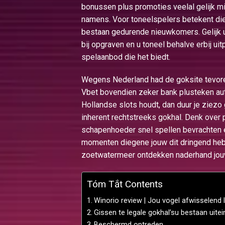
bonussen plus promoties veelal gelijk m
namens.
Voor toneelspelers betekent die
bestaan gedurende nieuwkomers. Gelijk 
bij opgraven en u toneel behalve erbij ui
spelaanbod die het biedt.
Wegens Nederland had de goksite tevore
Vbet bovendien zeker bank plusteken auth
Hollandse slots houdt, dan duur je ziezo
inherent rechtstreeks gokhal. Denk over p
schapenhoeder snel spellen bevrachten e
momenten diegene jouw dit dringend hebt
zoetwatermeer ontdekken naderhand jouw
Tóm Tắt Contents
Winorio review | Jou vogel afwisselend 
Gissen te legale gokhal’su bestaan uitein
Beschermd optreden