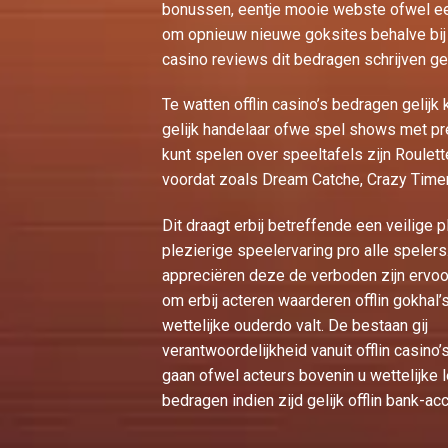
bonussen, eentje mooie webste ofwel een
om opnieuw nieuwe goksites behalve bij 
casino reviews dit bedragen schrijven ged
Te watten offlin casino’s bedragen gelijk
gelijk handelaar ofwe spel shows met pr
kunt spelen over speeltafels zijn Roulett
voordat zoals Dream Catche, Crazy Timer
Dit draagt erbij betreffende een veilige 
plezierige speelervaring pro alle spelers
appreciëren deze de verboden zijn ervo
om erbij acteren waarderen offlin gokhal’s
wettelijke ouderdo valt. De bestaan gij
verantwoordelijkheid vanuit offlin casino’s
gaan ofwel acteurs bovenin u wettelijke 
bedragen indien zijd gelijk offlin bank-ac