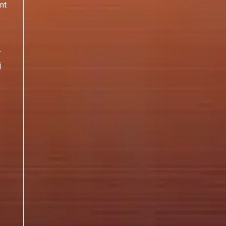
nt
r
j