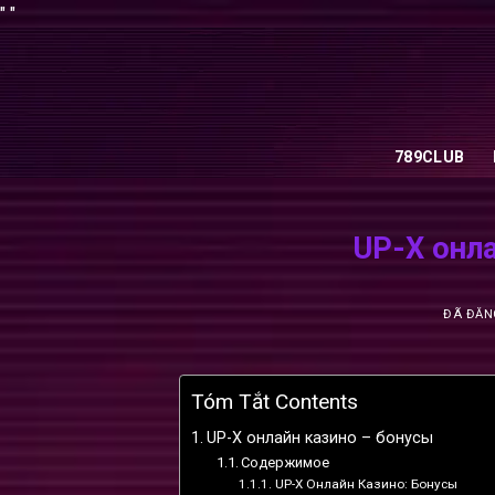
Chuyển
"
"
đến
nội
dung
789CLUB
UP-X онл
ĐÃ ĐĂN
Tóm Tắt Contents
UP-X онлайн казино – бонусы
Содержимое
UP-X Онлайн Казино: Бонусы