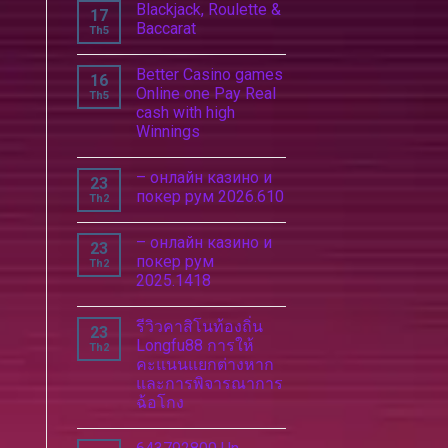
Blackjack, Roulette &
17
Baccarat
Th5
Better Casino games
16
Online one Pay Real
Th5
cash with high
Winnings
– онлайн казино и
23
покер рум 2026.610
Th2
– онлайн казино и
23
покер рум
Th2
2025.1418
รีวิวคาสิโนท้องถิ่น
23
Longfu88 การให้
Th2
คะแนนแยกต่างหาก
และการพิจารณาการ
ฉ้อโกง