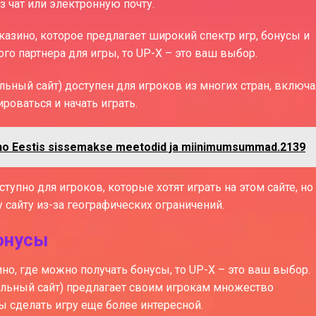
 чат или электронную почту.
-казино, которое предлагает широкий спектр игр, бонусы и
го партнера для игры, то UP-X – это ваш выбор.
ьный сайт) доступен для игроков из многих стран, включа
роваться и начать играть.
ino Eestis sissemakse meetodid ja miinimumsummad.2139
ступно для игроков, которые хотят играть на этом сайте, но
 сайту из-за географических ограничений.
онусы
о, где можно получать бонусы, то UP-X – это ваш выбор.
альный сайт) предлагает своим игрокам множество
 сделать игру еще более интересной.