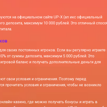
руются на официальном сайте UP-X (ап икс официальный
вого депозита, максимум 10 000 рублей. Это отличный спосо
питала.
ков
для своих постоянных игроков. Если вы регулярно играете 
10% от суммы депозита, максимум 5 000 рублей. Это
игровой баланс и получать дополнительные деньги для
еют свои условия и ограничения. Поэтому перед
я прочитать условия и ограничения, чтобы не возникло
 онлайн-казино, где можно получать бонусы и играть в