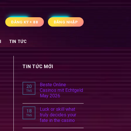
ĐĂNG KÝ + 88
ĐĂNG NHẬP
I
TIN TỨC
TIN TỨC MỚI
Beste Online
20
Casinos mit Echtgeld
Th5
May 2026
Luck or skill what
18
truly decides your
Th5
fate in the casino