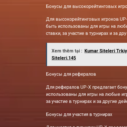
Бонусы для высокорейтинговых игр
Для высокорейтинговых игроков UP-X
быть использованы для игры на любы
ставки, за участие в турнирах и за др
Xem thêm tại :
Kumar Siteleri Trki
Siteleri.145
Бонусы для рефералов
Для рефералов UP-X предлагает бону
использованы для игры на любые игр
за участие в турнирах и за другие дей
Бонусы для участия в турнирах