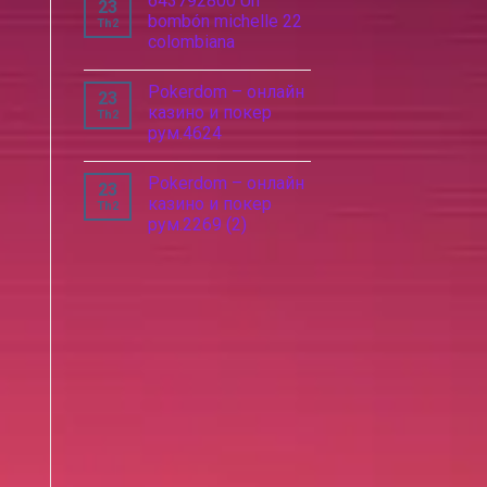
643792800 Un
23
bombón michelle 22
Th2
colombiana
Pokerdom – онлайн
23
казино и покер
Th2
рум.4624
Pokerdom – онлайн
23
казино и покер
Th2
рум.2269 (2)