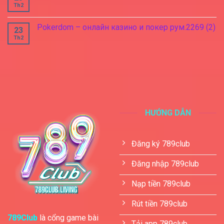
Th2
Pokerdom – онлайн казино и покер рум.2269 (2)
23
Th2
HƯỚNG DẪN
Đăng ký 789club
Đăng nhập 789club
Nạp tiền 789club
Rút tiền 789club
789Club
là cổng game bài
Tải app 789club