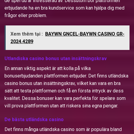
de spel du är intresserad av. Dessutom bör plattformen
erbjudande ha en bra kundservice som kan hjälpa dig med
frågor eller problem.
Xem thêm tại :
BAYWN GNCEL-BAYWN CASINO GR-
2024.4289
Utlandiska casino bonus utan insättningskrav
En annan viktig aspekt är att kolla på vilka
bonuserbjudanden plattformen erbjuder. Det finns utländska
casino bonus utan insättningskrav, vilket kan vara en bra
sätt att testa plattformen och få en första intryck av dess
kvalitet. Dessa bonuser kan vara perfekta för spelare som
vill prova plattformen utan att riskera sina egna pengar.
De bästa utländska casino
Det finns många utländska casino som är populära bland