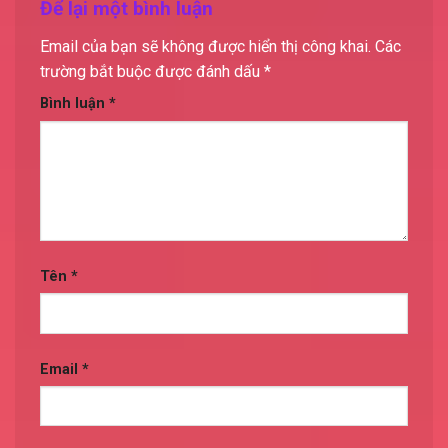
Để lại một bình luận
Email của bạn sẽ không được hiển thị công khai.
Các
trường bắt buộc được đánh dấu
*
Bình luận
*
Tên
*
Email
*