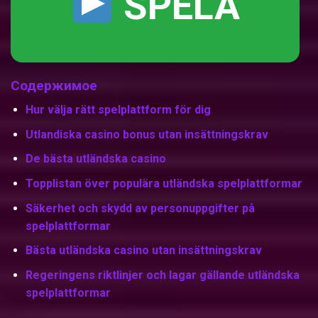
SPELA
Содержимое
Hur välja rätt spelplattform för dig
Utlandiska casino bonus utan insättningskrav
De bästa utländska casino
Topplistan över populära utländska spelplattformar
Säkerhet och skydd av personuppgifter på
spelplattformar
Bästa utländska casino utan insättningskrav
Regeringens riktlinjer och lagar gällande utländska
spelplattformar