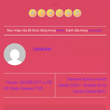
Mục nhập này đã được đăng trong
News
. Đánh dấu trang
permalink
.
DANGBAI
Deneme Bonusu Veren
– Бонус 150 000 KZT и 250
Siteler 2025 – Gvenilir En iyi
FS Olimp Казино.1103
Casino Siteler.8671