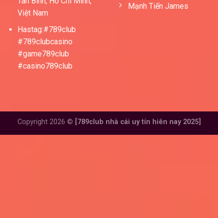
Tân Bình, Hồ Chí Minh,
Mạnh Tiến James
Việt Nam
Hastag:#789club
#789clubcasino
#game789club
#casino789club
Copyright 2026 ©
[789club nhà cái uy tín hiên nay 2025]