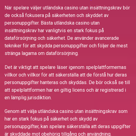
När spelare väljer utländska casino utan insättningskrav bör
de också fokusera på säkerheten och skyddet av
personuppgifter. Bästa utländska casino utan
insättningskrav har vanligtvis en stark fokus på
dataförsörjning och säkerhet. De använder avancerade
tekniker för att skydda personuppgifter och följer de mest
stränga lagarna om dataförsörjning.
Det är viktigt att spelare läser igenom spelplattformernas
villkor och villkor för att säkerställa att de förstå hur deras
personuppgifter hanteras och skyddas. De bör också se till
att spelplattformen har en giltig licens och är registrerad i
en lämplig jurisdiktion.
Genom att välja utländska casino utan insättningskrav som
har en stark fokus på säkerhet och skydd av
personuppgifter, kan spelare säkerställa att deras uppgifter
är skyddade mot obehörig tillgång och användning.