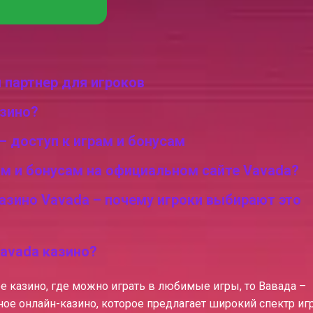
 партнер для игроков
зино?
 доступ к играм и бонусам
ам и бонусам на официальном сайте Vavada?
азино Vavada – почему игроки выбирают это
avada казино?
е казино, где можно играть в любимые игры, то Вавада –
ное онлайн-казино, которое предлагает широкий спектр игр