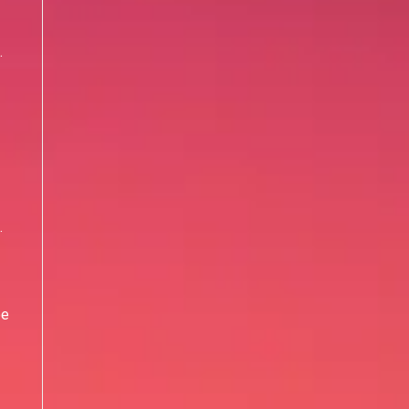
.
.
ое