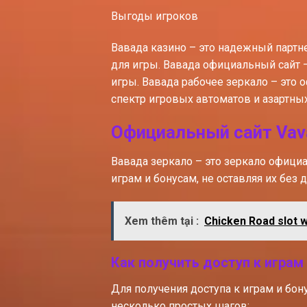
Выгоды игроков
Вавада казино – это надежный партн
для игры. Вавада официальный сайт – 
игры. Вавада рабочее зеркало – это
спектр игровых автоматов и азартных
Официальный сайт Vava
Вавада зеркало – это зеркало официа
играм и бонусам, не оставляя их без 
Xem thêm tại :
Chicken Road slot 
Как получить доступ к играм
Для получения доступа к играм и бо
несколько простых шагов: