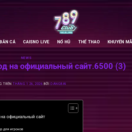
BẮN CÁ
CAISNO LIVE
NỔ HŨ
THỂ THAO
KHUYẾN MÃ
NEWS
од на официальный сайт.6500 (3)
G TRÊN
THÁNG 1 26, 2026
BỞI
DANGBAI
д на официальный сайт
р для игроков