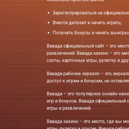
Зарегистрироваться на официально
Внести депозит и начать играть;
Получить бонусы и начать выигры
Вавада официальный сайт – это место
развлечений. Вавада казино – это ме
слоты, карточные игры, рулетку и дру
Вавада рабочее зеркало – это зеркал
доступ к играм и бонусам, не оставля
Вавада – это популярное онлайн-кази
игр и бонусов. Вавада официальный с
игры и развлечений.
Вавада казино – это место, где вы м
игры, рулетку и другие. Вавада рабоч