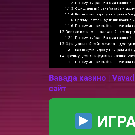
Почему выбрать Вавада казино?
Официальный сайт Vavada – досту
Как получить доступ к играм и бо
Преимущества и функции казино V
Почему игроки выбирают Vavada к
Вавада казино – надежный партнер 
Почему выбрать Вавада казино?
Официальный сайт Vavada – доступ к
Как получить доступ к играм и бо
Преимущества и функции казино Vav
Почему игроки выбирают Vavada к
Вавада казино | Vava
сайт
ИГРА