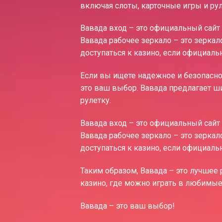
включая слоты, карточные игры и рул
Вавада вход – это официальный сайт 
Вавада рабочее зеркало – это зеркал
доступаться к казино, если официаль
Если вы ищете надежное и безопасно
это ваш выбор. Вавада предлагает ши
рулетку.
Вавада вход – это официальный сайт 
Вавада рабочее зеркало – это зеркал
доступаться к казино, если официаль
Таким образом, Вавада – это лучшее
казино, где можно играть в любимые
Вавада – это ваш выбор!