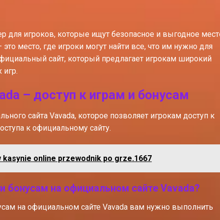
ер для игроков, которые ищут безопасное и выгодное мест
это место, где игроки могут найти все, что им нужно для
 официальный сайт, который предлагает игрокам широкий
 игр.
da – доступ к играм и бонусам
льного сайта Vavada, которое позволяет игрокам доступ к
доступа к официальному сайту.
w kasynie online przewodnik po grze.1667
 и бонусам на официальном сайте Vavada?
нусам на официальном сайте Vavada вам нужно выполнить