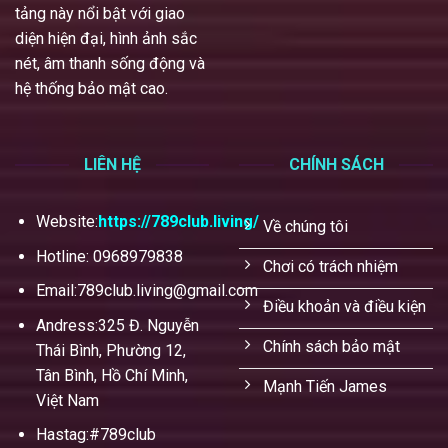
tảng này nổi bật với giao
diện hiện đại, hình ảnh sắc
nét, âm thanh sống động và
hệ thống bảo mật cao.
LIÊN HỆ
CHÍNH SÁCH
Website:
https://789club.living/
Về chúng tôi
Hotline: 0968979838
Chơi có trách nhiệm
Email:
789club.living@gmail.com
Điều khoản và điều kiện
Andress:325 Đ. Nguyễn
Chính sách bảo mật
Thái Bình, Phường 12,
Tân Bình, Hồ Chí Minh,
Mạnh Tiến James
Việt Nam
Hastag:#789club