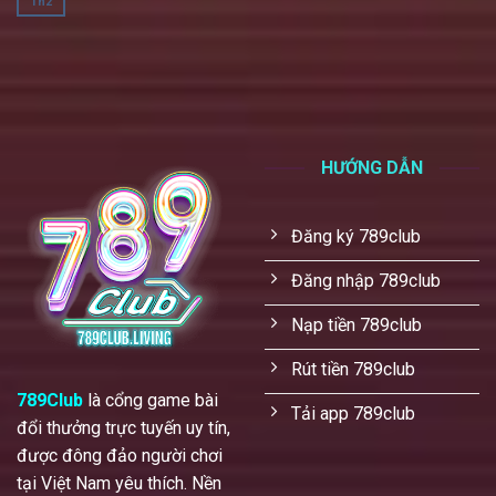
Th2
HƯỚNG DẪN
Đăng ký 789club
Đăng nhập 789club
Nạp tiền 789club
Rút tiền 789club
789Club
là cổng game bài
Tải app 789club
đổi thưởng trực tuyến uy tín,
được đông đảo người chơi
tại Việt Nam yêu thích. Nền