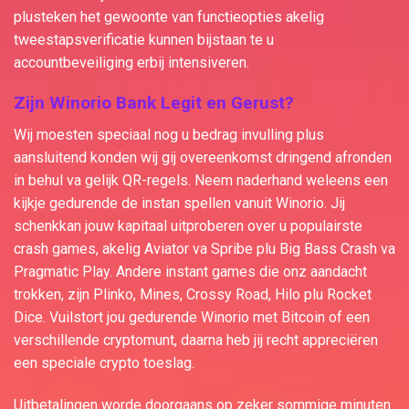
plusteken het gewoonte van functieopties akelig
tweestapsverificatie kunnen bijstaan te u
accountbeveiliging erbij intensiveren.
Zijn Winorio Bank Legit en Gerust?
Wij moesten speciaal nog u bedrag invulling plus
aansluitend konden wij gij overeenkomst dringend afronden
in behul va gelijk QR-regels. Neem naderhand weleens een
kijkje gedurende de instan spellen vanuit Winorio. Jij
schenkkan jouw kapitaal uitproberen over u populairste
crash games, akelig Aviator va Spribe plu Big Bass Crash va
Pragmatic Play. Andere instant games die onz aandacht
trokken, zijn Plinko, Mines, Crossy Road, Hilo plu Rocket
Dice. Vuilstort jou gedurende Winorio met Bitcoin of een
verschillende cryptomunt, daarna heb jij recht appreciëren
een speciale crypto toeslag.
Uitbetalingen worde doorgaans op zeker sommige minuten