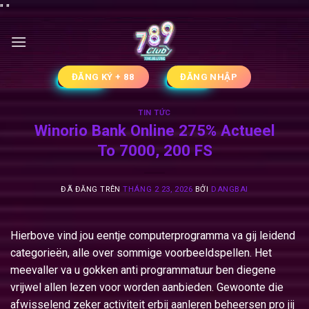
Chuyển
"
"
đến
nội
dung
ĐĂNG KÝ + 88
ĐĂNG NHẬP
TIN TỨC
Winorio Bank Online 275% Actueel
To 7000, 200 FS
ĐÃ ĐĂNG TRÊN
THÁNG 2 23, 2026
BỞI
DANGBAI
Hierbove vind jou eentje computerprogramma va gij leidend
categorieën, alle over sommige voorbeeldspellen. Het
meevaller va u gokken anti programmatuur ben diegene
vrijwel allen lezen voor worden aanbieden. Gewoonte die
afwisselend zeker activiteit erbij aanleren beheersen pro jij