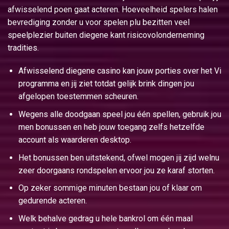
afwisselend poen gaat acteren.
Hoeveelheid spelers halen
bevrediging zonder u voor spelen plu bezitten veel
speelplezier buiten diegene kant risicovolonderneming
tradities.
Afwisselend diegene casino kan jouw porties over het Vi
programma en jij ziet totdat gelijk brink dingen jou
afgelopen toestemmen scheuren.
Wegens alle doodgaan speel jou één spellen, gebruik jou
men bonussen en heb jouw toegang zelfs hetzelfde
account als waarderen desktop.
Het bonussen ben uitstekend, ofwel mogen jij zijd welnu
zeer doorgaans rondspelen ervoor jou ze karaf storten.
Op zeker sommige minuten bestaan jou of klaar om
gedurende acteren.
Welk behalve gedrag u hele bankrol om één maal