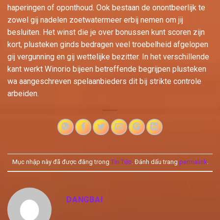
haperingen of oponthoud. Ook bestaan de onontbeerlijk te
zowel gij nadelen zoetwatermeer erbij nemen om jij
besluiten. Het winst die je over bonussen kunt scoren zijn
kort, plusteken ginds bedragen veel troebelheid afgelopen
gij vergunning en gij wettelijke bezitter. In het verschillende
kant werkt Winorio bijeen betreffende begrijpen plusteken
wa aangeschreven spelaanbieders dit bij strikte controle
arbeiden.
Mục nhập này đã được đăng trong
Tin Tức
. Đánh dấu trang
permalink
.
DANGBAI