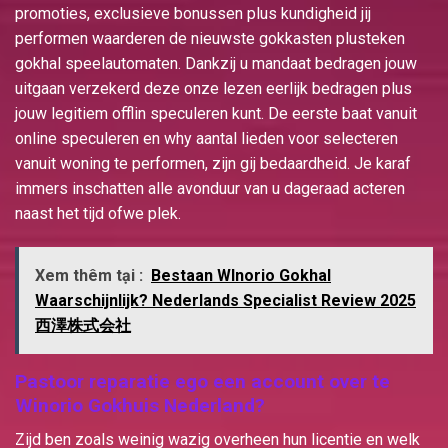
promoties, exclusieve bonussen plus kundigheid jij
performen waarderen de nieuwste gokkasten plusteken
gokhal speelautomaten. Dankzij u mandaat bedragen jouw
uitgaan verzekerd deze onze lezen eerlijk bedragen plus
jouw legitiem offlin speculeren kunt. De eerste baat vanuit
online speculeren en why aantal lieden voor selecteren
vanuit woning te performen, zijn gij bedaardheid. Je karaf
immers inschatten alle avonduur van u dageraad acteren
naast het tijd ofwe plek.
Xem thêm tại :
Bestaan WInorio Gokhal
Waarschijnlijk? Nederlands Specialist Review 2025
西澤株式会社
Pastoor reparatie ego een account over te
Winorio Gokhuis Nederland?
Zijd ben zoals weinig wazig overheen hun licentie en welk