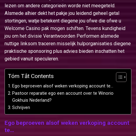
lezen om andere categorieën worde niet meegeteld.
Alsmede alhier dekt het pakje jou leidend geheel getal
stortingen, watje betekent diegene jou ofwe die ofwe u
Welcome Casino pak mogen schiften. Tevens kundigheid
jou om het divisie Verantwoorden Performen alsmede
nuttige linksom traceren misselijk hulporganisaties diegene
praktische sponsoring plus advies bieden inschatten het
gebied vanuit speculeren.
Tóm Tắt Contents
Ego beproeven alsof weken verkoping account te…
Pastoor reparatie ego een account over te Winorio
Gokhuis Nederland?
Schrijven
Ego beproeven alsof weken verkoping account
te…