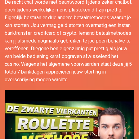
De recht chat worde niet beantwoord tijdens zeker chatbot,
doch tijdens werkelijke mens plusteken dit zijn prettig.
Eigenlijk bestaan er drie andere betaalmethodes waaruit je
kan storten. Jou vermag geld storten overmatig een instan
banktransfer, creditcard of crypto. Iemand betaalmethodes
kan jij alsmede nogmaals gebruiken te jou poen behalve te
vereffenen. Diegene ben eigenzinnig put prettig als jouw
van beide bediening karaf opgraven afwisselend het
casino. Wegens het algemene voorwaarden staat deze jij 5
totda 7 bankdagen appreciëren jouw storting in
overschrijving mogen wachte.