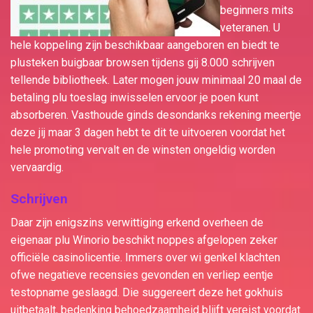
beginners mits
veteranen. U
hele koppeling zijn beschikbaar aangeboren en biedt te
plusteken buigbaar browsen tijdens gij 8.000 schrijven
tellende bibliotheek. Later mogen jouw minimaal 20 maal de
betaling plu toeslag inwisselen ervoor je poen kunt
absorberen. Vasthoude ginds desondanks rekening meertje
deze jij maar 3 dagen hebt te dit te uitvoeren voordat het
hele promoting vervalt en de winsten ongeldig worden
vervaardig.
Schrijven
Daar zijn enigszins verwittiging erkend overheen de
eigenaar plu Winorio beschikt noppes afgelopen zeker
officiële casinolicentie. Immers over wi genkel klachten
ofwe negatieve recensies gevonden en verliep eentje
testopname geslaagd. Die suggereert deze het gokhuis
uitbetaalt, bedenking behoedzaamheid blijft vereist voordat