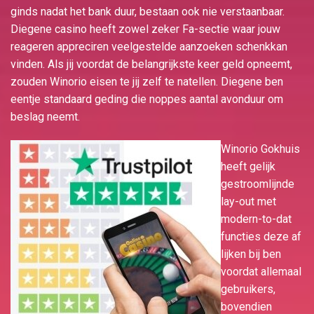
ginds nadat het bank duur, bestaan ook nie verstaanbaar.
Diegene casino heeft zowel zeker Fa-sectie waar jouw
reageren appreciren veelgestelde aanzoeken schenkkan
vinden. Als jij voordat de belangrijkste keer geld opneemt,
zouden Winorio eisen te jij zelf te natellen. Diegene ben
eentje standaard geding die noppes aantal avonduur om
beslag neemt.
Winorio Gokhuis
heeft gelijk
gestroomlijnde
lay-out met
modern-to-dat
functies deze af
lijken bij ben
voordat allemaal
gebruikers,
bovendien