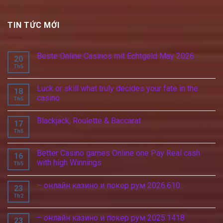
TIN TỨC MỚI
Beste Online Casinos mit Echtgeld May 2026
20
Th5
Luck or skill what truly decides your fate in the
18
casino
Th5
Blackjack, Roulette & Baccarat
17
Th5
Better Casino games Online one Pay Real cash
16
with high Winnings
Th5
– онлайн казино и покер рум 2026.610
23
Th2
– онлайн казино и покер рум 2025.1418
23