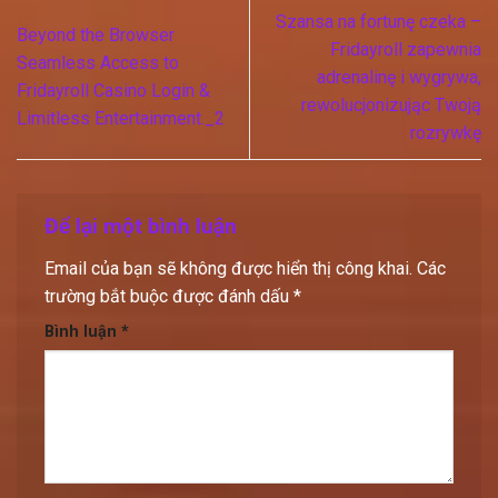
Szansa na fortunę czeka –
Beyond the Browser
Fridayroll zapewnia
Seamless Access to
adrenalinę i wygrywa,
Fridayroll Casino Login &
rewolucjonizując Twoją
Limitless Entertainment._2
rozrywkę
Để lại một bình luận
Email của bạn sẽ không được hiển thị công khai.
Các
trường bắt buộc được đánh dấu
*
Bình luận
*