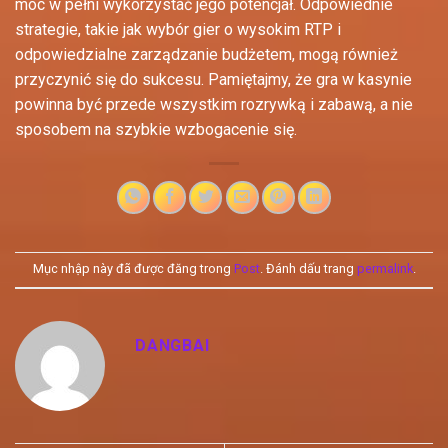
móc w pełni wykorzystać jego potencjał. Odpowiednie
strategie, takie jak wybór gier o wysokim RTP i
odpowiedzialne zarządzanie budżetem, mogą również
przyczynić się do sukcesu. Pamiętajmy, że gra w kasynie
powinna być przede wszystkim rozrywką i zabawą, a nie
sposobem na szybkie wzbogacenie się.
Mục nhập này đã được đăng trong
Post
. Đánh dấu trang
permalink
.
DANGBAI