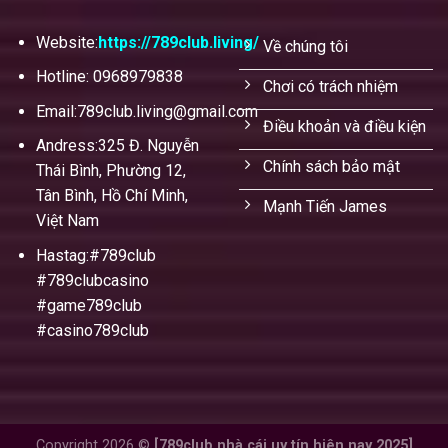
Website:
https://789club.living/
Về chúng tôi
Hotline: 0968979838
Chơi có trách nhiệm
Email:
789club.living@gmail.com
Điều khoản và điều kiện
Andress:325 Đ. Nguyễn
Chính sách bảo mật
Thái Bình, Phường 12,
Tân Bình, Hồ Chí Minh,
Mạnh Tiến James
Việt Nam
Hastag:#789club
#789clubcasino
#game789club
#casino789club
Copyright 2026 ©
[789club nhà cái uy tín hiên nay 2025]