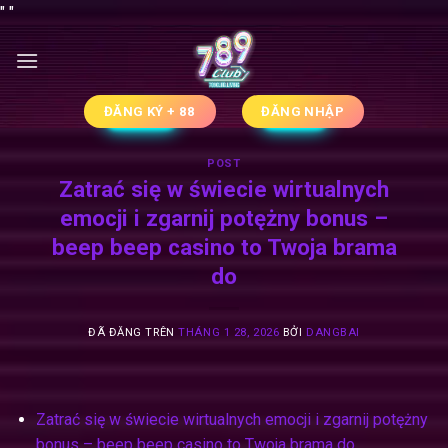
Chuyển
"
"
đến
nội
dung
ĐĂNG KÝ + 88
ĐĂNG NHẬP
POST
Zatrać się w świecie wirtualnych
emocji i zgarnij potężny bonus –
beep beep casino to Twoja brama
do
ĐÃ ĐĂNG TRÊN
THÁNG 1 28, 2026
BỞI
DANGBAI
Zatrać się w świecie wirtualnych emocji i zgarnij potężny
bonus – beep beep casino to Twoja brama do