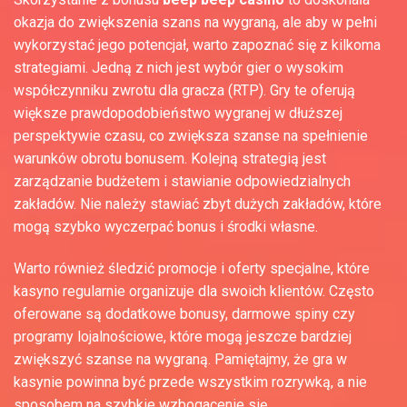
okazja do zwiększenia szans na wygraną, ale aby w pełni
wykorzystać jego potencjał, warto zapoznać się z kilkoma
strategiami. Jedną z nich jest wybór gier o wysokim
współczynniku zwrotu dla gracza (RTP). Gry te oferują
większe prawdopodobieństwo wygranej w dłuższej
perspektywie czasu, co zwiększa szanse na spełnienie
warunków obrotu bonusem. Kolejną strategią jest
zarządzanie budżetem i stawianie odpowiedzialnych
zakładów. Nie należy stawiać zbyt dużych zakładów, które
mogą szybko wyczerpać bonus i środki własne.
Warto również śledzić promocje i oferty specjalne, które
kasyno regularnie organizuje dla swoich klientów. Często
oferowane są dodatkowe bonusy, darmowe spiny czy
programy lojalnościowe, które mogą jeszcze bardziej
zwiększyć szanse na wygraną. Pamiętajmy, że gra w
kasynie powinna być przede wszystkim rozrywką, a nie
sposobem na szybkie wzbogacenie się.