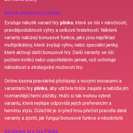
Různé varianty hry Plinko
Existuje několik variant hry
plinko
, které se liší v náročnosti,
pravděpodobnosti výhry a celkové hratelnosti. Některé
varianty nabízejí bonusové funkce, jako jsou například
multiplikátory, které zvyšují výhru, nebo speciální jamky,
které aktivují další bonusové hry. Další varianty se liší
počtem kolíků nebo uspořádáním jamek, což ovlivňuje
náhodnost a strategické možnosti hru.
Online kasina pravidelně přicházejí s novými inovacemi a
variantami hry
plinko
, aby udržela hráče zaujaté a nabídla jim
rozmanitější herní zážitky. Hráči si tak mohou vybrat
variantu, která nejlépe odpovídá jejich preferencím a
hernímu stylu. Důležité je si před hrou přečíst pravidla dané
varianty a zjistit, jak fungují bonusové funkce a násobitelé.
Strategie pro hru Plinko