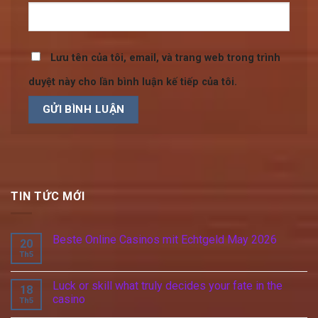
Lưu tên của tôi, email, và trang web trong trình
duyệt này cho lần bình luận kế tiếp của tôi.
TIN TỨC MỚI
Beste Online Casinos mit Echtgeld May 2026
20
Th5
Luck or skill what truly decides your fate in the
18
casino
Th5