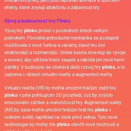
interaktivní prvky, jako jsou například animace a speciální
efekty, které zvyšují atraktivitu a zábavnost hry.
Vývoj a budoucnost hry Plinko
Vývoj hry
plinko
prošel v posledních letech velkým
pokrokem. Původně jednoduchá mechanika se postupně
rozšiřovala o nové funkce a varianty, které hru činí
atraktivnější a rozmanitější. Online kasina investují do vývoje
a inovací, aby udržela hráče zaujaté a nabídla jim nové herní
zážitky. V budoucnu se očekává další rozvoj hry
plinko
, a to
zejména v oblasti virtuální reality a augmented reality.
Virtuální realita (VR) by mohla umožnit hráčům zažít hru
plinko
v plně pohlcujícím 3D prostředí, což by zvýšilo
emocionální zážitek a realističnost hry. Augmented reality
(AR) by zase mohla umožnit hráčům hrát hru
plinko
v
reálném světě, například na stole před sebou. Tyto nové
technologie by mohly hře
plinko
otevřít nové možnosti a