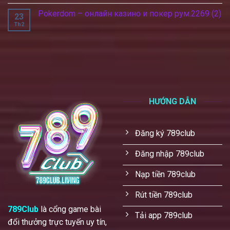
Pokerdom – онлайн казино и покер рум.2269 (2)
23
Th2
HƯỚNG DẪN
Đăng ký 789club
Đăng nhập 789club
Nạp tiền 789club
Rút tiền 789club
789Club
là cổng game bài
Tải app 789club
đổi thưởng trực tuyến uy tín,