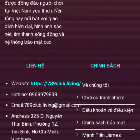
được đông đảo người chơi
tại Việt Nam yêu thích. Nền
tảng này nổi bật với giao
diện hiện đại, hình ảnh sắc
nét, âm thanh sống động và
hệ thống bảo mật cao.
LIÊN HỆ
CHÍNH SÁCH
Website:
https://789club.living/
Về chúng tôi
Hotline: 0968979838
Chơi có trách nhiệm
Email:
789club.living@gmail.com
Điều khoản và điều kiện
Andress:325 Đ. Nguyễn
Chính sách bảo mật
Thái Bình, Phường 12,
Tân Bình, Hồ Chí Minh,
Mạnh Tiến James
Việt Nam