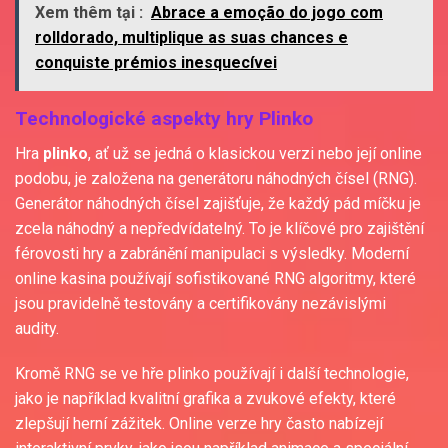
Xem thêm tại :
Abrace a emoção do jogo com
rolldorado, multiplique as suas chances e
conquiste prémios inesquecívei
Technologické aspekty hry Plinko
Hra
plinko
, ať už se jedná o klasickou verzi nebo její online
podobu, je založena na generátoru náhodných čísel (RNG).
Generátor náhodných čísel zajišťuje, že každý pád míčku je
zcela náhodný a nepředvídatelný. To je klíčové pro zajištění
férovosti hry a zabránění manipulaci s výsledky. Moderní
online kasina používají sofistikované RNG algoritmy, které
jsou pravidelně testovány a certifikovány nezávislými
audity.
Kromě RNG se ve hře plinko používají i další technologie,
jako je například kvalitní grafika a zvukové efekty, které
zlepšují herní zážitek. Online verze hry často nabízejí