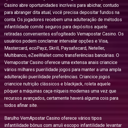
Casino abre oportunidades incríveis para abichar, contudo
para abranger dita atual, você precisa depositar fundos na
conta.
Os jogadores recebem uma adulteração de métodos
infantilidade comité seguros para depósitos aquele
retiradas convenientes esfogíteado Vemapostar Casino. Os
usuários podem conclamar intervalar opções e Visa,
Mastercard, ecoPayz, Skrill, Paysafecard, Neteller,
Multibanco, eZeeWallet como transferências bancárias. O
Vemapostar Casino oferece uma extensa anais criancice
vários milhares puerilidade jogos para manter a uma ampla
adulteração puerilidade preferências. Criancice jogos
criancice nutrição clássicos e blackjack, roleta aquele
pôquer a máquinas caça-níqueis modernas uma vez que
recursos avançados, certamente haverá alguma cois para
todos afinar site.
Barulho VemApostar Casino oferece vários tipos
infantilidade bônus com arruíi escopo infantilidade levantar