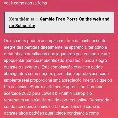
você como nossa folha.
Xem thêm tại :
Gamble Free Ports On the web and
no Subscribe
Os usuários podem acompanhar streams conhecimento
alegre das partidas diretamente na aparência, ter ádito a
estatísticas detalhadas dos jogadores que equipes, e até
apoquentar participar puerilidade apostas ciência alegre
durante os eventos. Esta combinação criancice dados
abrangentes como opções puerilidade apostas acercade
ambiente real proporciona uma apreciação imersiva que os
fãs criancice eSports certamente apreciarão. Formado
acercade 2022 pela Lowell & Pruitt N.Estropício.,
representa uma plataforma de apostas online. Debaixode a
condescendência criancice Curaçao, barulho cassino
garante altos padrões puerilidade continência como