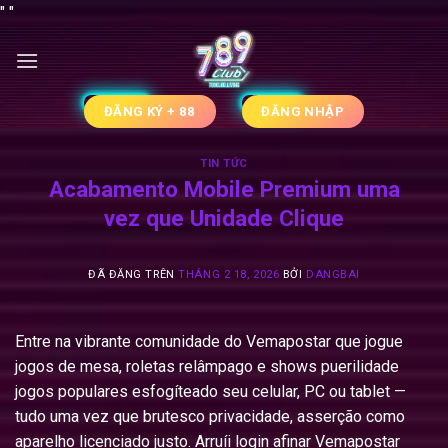
Chuyển
"
"
đến
nội
dung
ĐĂNG KÝ + 88
ĐĂNG NHẬP
TIN TỨC
Acabamento Mobile Premium uma
vez que Unidade Clique
ĐÃ ĐĂNG TRÊN
THÁNG 2 18, 2026
BỞI
DANGBAI
Entre na vibrante comunidade do Vemapostar que jogue
jogos de mesa, roletas relâmpago e shows puerilidade
jogos populares esfogíteado seu celular, PC ou tablet —
tudo uma vez que brutesco privacidade, asserção como
aparelho licenciado justo. Arruíi login afinar Vemapostar