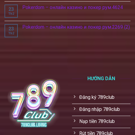
Pokerdom – онлайн казино и покер рум.4624
23
Th2
Pokerdom – онлайн казино и покер рум.2269 (2)
23
Th2
HƯỚNG DẪN
Đăng ký 789club
Đăng nhập 789club
Nạp tiền 789club
Rút tiền 789club