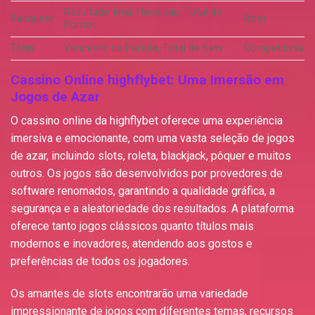
Resultado final, Handicap, Total de
Basquete
Boas
Pontos
Tênis
Vencedor da Partida, Total de Sets
Competitivas
Cassino Online highflybet: Uma Imersão em
Jogos de Azar
O cassino online da highflybet oferece uma experiência
imersiva e emocionante, com uma vasta seleção de jogos
de azar, incluindo slots, roleta, blackjack, pôquer e muitos
outros. Os jogos são desenvolvidos por provedores de
software renomados, garantindo a qualidade gráfica, a
segurança e a aleatoriedade dos resultados. A plataforma
oferece tanto jogos clássicos quanto títulos mais
modernos e inovadores, atendendo aos gostos e
preferências de todos os jogadores.
Os amantes de slots encontrarão uma variedade
impressionante de jogos com diferentes temas, recursos