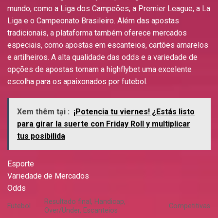
mundo, como a Liga dos Campeões, a Premier League, a La
Liga e o Campeonato Brasileiro. Além das apostas
tradicionais, a plataforma também oferece mercados
especiais, como apostas em escanteios, cartões amarelos
e artilheiros. A alta qualidade das odds e a variedade de
opções de apostas tornam a highflybet uma excelente
escolha para os apaixonados por futebol.
Xem thêm tại :
¡Potencia tu viernes! ¿Estás listo
para girar la suerte con Friday Roll y multiplicar
tus posibilida
Esporte
Variedade de Mercados
Odds
Resultado final, Handicap,
Futebol
Competitivas
Over/Under, Escanteios