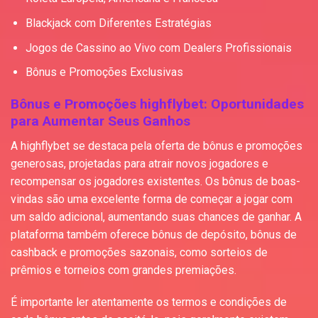
Blackjack com Diferentes Estratégias
Jogos de Cassino ao Vivo com Dealers Profissionais
Bônus e Promoções Exclusivas
Bônus e Promoções highflybet: Oportunidades
para Aumentar Seus Ganhos
A highflybet se destaca pela oferta de bônus e promoções
generosas, projetadas para atrair novos jogadores e
recompensar os jogadores existentes. Os bônus de boas-
vindas são uma excelente forma de começar a jogar com
um saldo adicional, aumentando suas chances de ganhar. A
plataforma também oferece bônus de depósito, bônus de
cashback e promoções sazonais, como sorteios de
prêmios e torneios com grandes premiações.
É importante ler atentamente os termos e condições de