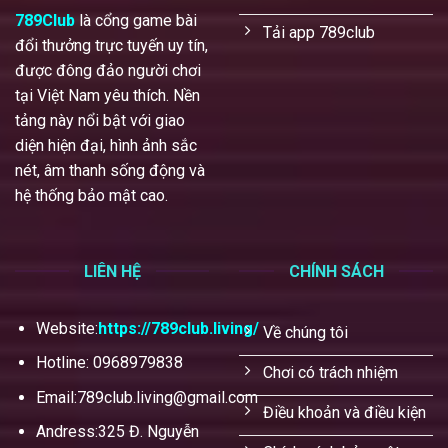
789Club
là cổng game bài
Tải app 789club
đổi thưởng trực tuyến uy tín,
được đông đảo người chơi
tại Việt Nam yêu thích. Nền
tảng này nổi bật với giao
diện hiện đại, hình ảnh sắc
nét, âm thanh sống động và
hệ thống bảo mật cao.
LIÊN HỆ
CHÍNH SÁCH
Website:
https://789club.living/
Về chúng tôi
Hotline: 0968979838
Chơi có trách nhiệm
Email:
789club.living@gmail.com
Điều khoản và điều kiện
Andress:325 Đ. Nguyễn