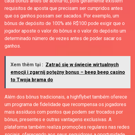
cada bônus antes de aceitá-lo, pois geralmente existem
requisitos de aposta que precisam ser cumpridos antes
que os ganhos possam ser sacados. Por exemplo, um
bônus de depósito de 100% até R$100 pode exigir que o
jogador aposte o valor do bônus e o valor do depósito um
determinado número de vezes antes de poder sacar os
ganhos.
Xem thêm tại :
Zatrać się w świecie wirtualnych
emocji i zgarnij potężny bonus – beep beep casino
to Twoja brama do
Além dos bônus tradicionais, a highflybet também oferece
um programa de fidelidade que recompensa os jogadores
mais assíduos com pontos que podem ser trocados por
bônus, presentes e outras vantagens exclusivas. A
plataforma também realiza promoções regulares nas redes
sociais, oferecendo aos seus seguidores a oportunidade