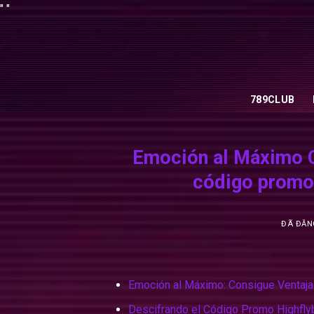
Chuyển
"
"
đến
nội
dung
789CLUB
Emoción al Máximo C
código promo 
ĐÃ ĐĂN
Emoción al Máximo: Consigue Ventajas
Descifrando el Código Promo Highfly