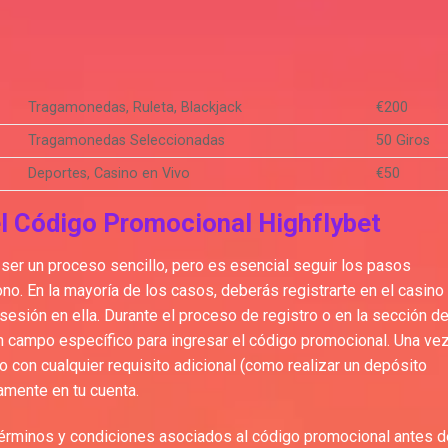
Tragamonedas, Ruleta, Blackjack
€200
Tragamonedas Seleccionadas
50 Giros
Deportes, Casino en Vivo
€50
el Código Promocional Highflybet
ser un proceso sencillo, pero es esencial seguir los pasos
ono. En la mayoría de los casos, deberás registrarte en el casino
ar sesión en ella. Durante el proceso de registro o en la sección d
n campo específico para ingresar el código promocional. Una ve
 con cualquier requisito adicional (como realizar un depósito
amente en tu cuenta.
términos y condiciones asociados al código promocional antes d