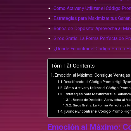
Cómo Activar y Utilizar el Código Pro
Estrategias para Maximizar tus Ganan
Bonos de Depósito: Aprovecha al Máx
Giros Gratis: La Forma Perfecta de P
¿Dónde Encontrar el Código Promo Hi
Tóm Tắt Contents
Emoción al Máximo: Consigue Ventajas E
Descifrando el Código Promo Highflybe
Cómo Activar y Utilizar el Código Promo
Estrategias para Maximizar tus Gananci
Bonos de Depósito: Aprovecha al Má
Giros Gratis: La Forma Perfecta de P
¿Dónde Encontrar el Código Promo High
Emoción al Máximo: Co