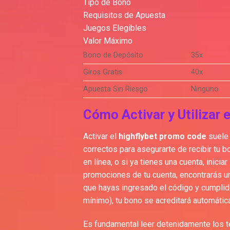
Tipo de Bono
Requisitos de Apuesta
Juegos Elegibles
Valor Máximo
Bono de Depósito
35x
Giros Gratis
40x
Apuesta Sin Riesgo
Ninguno
Cómo Activar y Utilizar 
Activar el
highflybet promo code
suele 
correctos para asegurarte de recibir tu b
en línea, o si ya tienes una cuenta, inici
promociones de tu cuenta, encontrarás u
que hayas ingresado el código y cumplido
mínimo), tu bono se acreditará automátic
Es fundamental leer detenidamente los 