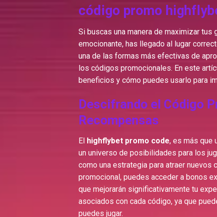
código promo highflybe
Si buscas una manera de maximizar tus g
emocionante, has llegado al lugar correct
una de las formas más efectivas de apro
los códigos promocionales. En este artíc
beneficios y cómo puedes usarlo para imp
Descifrando el Código P
Recompensas
El
highflybet promo code
, es más que 
un universo de posibilidades para los ju
como una estrategia para atraer nuevos 
promocional, puedes acceder a bonos exc
que mejorarán significativamente tu expe
asociados con cada código, ya que pueden
puedes jugar.