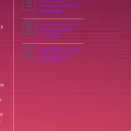
643792800 Un
23
bombón michelle 22
Th2
colombiana
Pokerdom – онлайн
23
 y
казино и покер
Th2
рум.4624
Pokerdom – онлайн
23
казино и покер
Th2
рум.2269 (2)
re
o
es
s