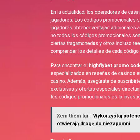
En la actualidad, los operadores de casi
jugadores. Los códigos promocionales so
jugadores obtener ventajas adicionales a
no todos los códigos promocionales son 
ciertas tragamonedas y otros incluso reem
comprender los detalles de cada código p
Para encontrar el
highflybet promo cod
especializados en reseñas de casinos en 
casino. Además, asegúrate de suscribirte 
exclusivas y ofertas especiales directam
los códigos promocionales es la investiga
Xem thêm tại :
Wykorzystaj potenc
otwierają drogę do niezapomni