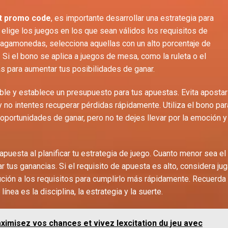
et promo code
, es importante desarrollar una estrategia para
 elige los juegos en los que sean válidos los requisitos de
 tragamonedas, selecciona aquellas con un alto porcentaje de
d. Si el bono se aplica a juegos de mesa, como la ruleta o el
as para aumentar tus posibilidades de ganar.
ble y establece un presupuesto para tus apuestas. Evita apostar
 no intentes recuperar pérdidas rápidamente. Utiliza el bono par
oportunidades de ganar, pero no te dejes llevar por la emoción y
puesta al planificar tu estrategia de juego. Cuanto menor sea el
ar tus ganancias. Si el requisito de apuesta es alto, considera jug
ución a los requisitos para cumplirlo más rápidamente. Recuerda
ínea es la disciplina, la estrategia y la suerte.
ximisez vos chances et vivez lexcitation du jeu avec