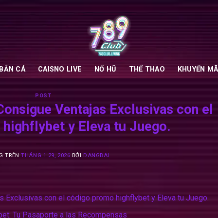
BẮN CÁ
CAISNO LIVE
NỔ HŨ
THỂ THAO
KHUYẾN MÃ
POST
onsigue Ventajas Exclusivas con el
highflybet y Eleva tu Juego.
G TRÊN
THÁNG 1 29, 2026
BỞI
DANGBAI
 Exclusivas con el código promo highflybet y Eleva tu Juego.
bet: Tu Pasaporte a las Recompensas