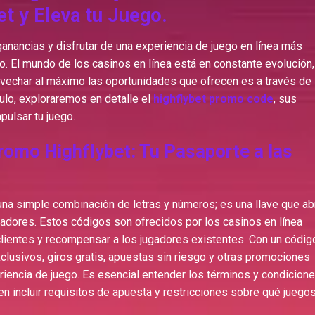
t y Eleva tu Juego.
anancias y disfrutar de una experiencia de juego en línea más
o. El mundo de los casinos en línea está en constante evolución,
vechar al máximo las oportunidades que ofrecen es a través de
ulo, exploraremos en detalle el
highflybet promo code
, sus
ulsar tu juego.
romo Highflybet: Tu Pasaporte a las
una simple combinación de letras y números; es una llave que ab
gadores. Estos códigos son ofrecidos por los casinos en línea
clientes y recompensar a los jugadores existentes. Con un códig
lusivos, giros gratis, apuestas sin riesgo y otras promociones
riencia de juego. Es esencial entender los términos y condicion
 incluir requisitos de apuesta y restricciones sobre qué juego