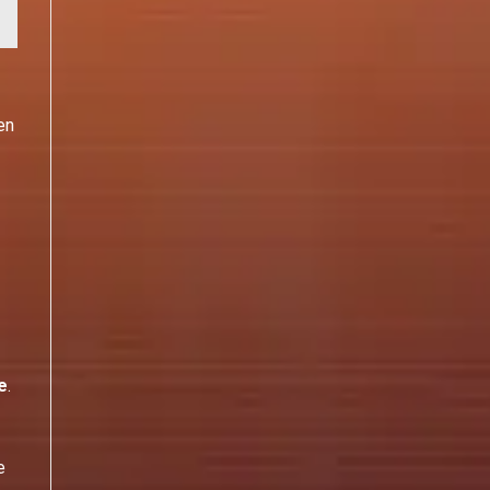
en
e
.
e