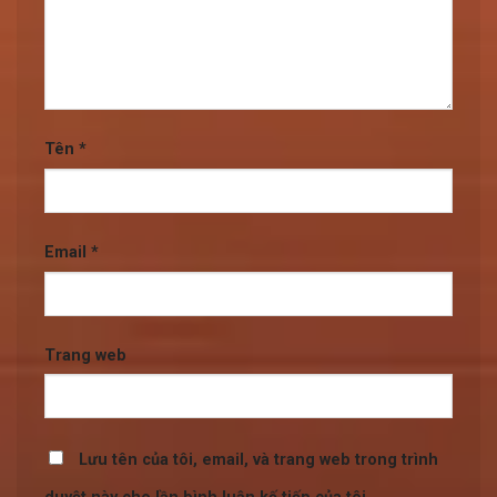
Tên
*
Email
*
Trang web
Lưu tên của tôi, email, và trang web trong trình