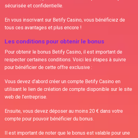
sécurisée et confidentielle.
En vous inscrivant sur Betify Casino, vous bénéficiez de
tous ces avantages et plus encore !
Les conditions pour obtenir le bonus
Pour obtenir le bonus Betify Casino, il est important de
respecter certaines conditions. Voici les étapes à suivre
pour bénéficier de cette offre exclusive :
Vous devez d’abord créer un compte Betify Casino en
utilisant le lien de création de compte disponible sur le site
web de l’entreprise.
Ensuite, vous devez déposer au moins 20 € dans votre
compte pour pouvoir bénéficier du bonus.
Il est important de noter que le bonus est valable pour une