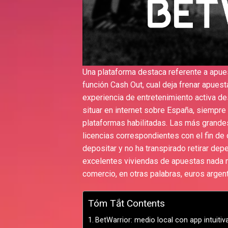
Una plataforma destaca referente a apues
función Cash Out, cual deja frenar apues
experiencia de entretenimiento activa desp
situar en internet sobre España, siempre
plataformas habilitadas. Las más grand
licencias correspondientes con el fin de
depositar y no ha transpirado retirar de
excelentes viviendas de apuestas nada 
comercio, en otras palabras, euros argen
Tóm Tắt Contents
BetWarrior: medio local con app intuitiv