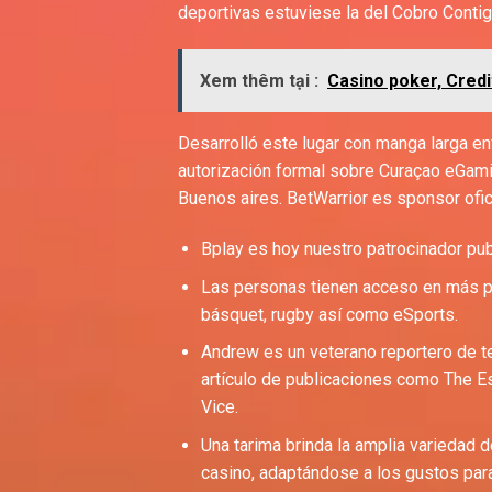
deportivas estuviese la del Cobro Contig
Xem thêm tại :
Casino poker, Credi
Desarrolló este lugar con manga larga enf
autorización formal sobre Curaçao eGami
Buenos aires. BetWarrior es sponsor ofic
Bplay es hoy nuestro patrocinador pub
Las personas tienen acceso en más pr
básquet, rugby así­ como eSports.
Andrew es un veterano reportero de te
artículo de publicaciones como The Es
Vice.
Una tarima brinda la amplia variedad 
casino, adaptándose a los gustos par