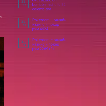
643792800 Un
23
bombón michelle 22
Th2
colombiana
s
Pokerdom – онлайн
23
казино и покер
Th2
рум.4624
Pokerdom – онлайн
23
казино и покер
Th2
рум.2269 (2)