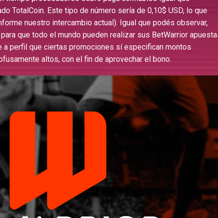
o TotalCoin. Este tipo de número serí­a de 0,10$ USD, lo que
forme nuestro intercambio actual). Igual que podés observar,
, para que todo el mundo pueden realizar sus BetWarrior apuesta
te a perfil que ciertas promociones sí especifican montos
fusamente altos, con el fin de aprovechar el bono.