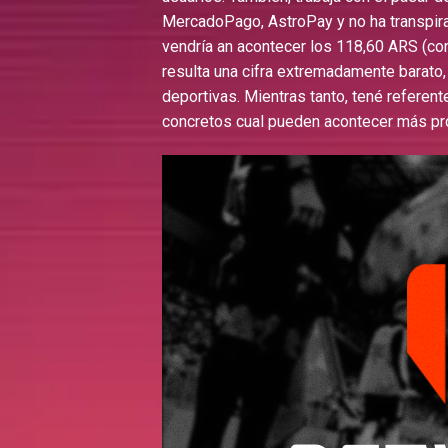
MercadoPago, AstroPay y no ha transpirad
vendría an acontecer los 118,60 ARS (con
resulta una cifra extremadamente barato
deportivas. Mientras tanto, tené referen
concretos cual pueden acontecer más pro