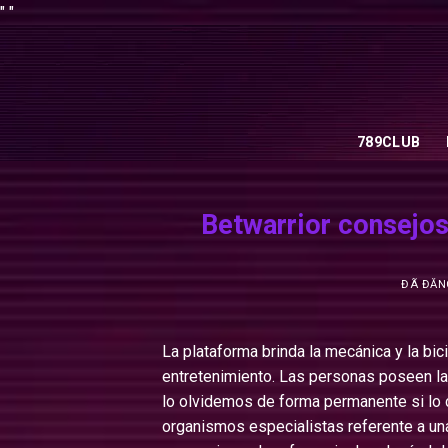
Chuyển
"
"
đến
nội
dung
789CLUB
Betwarrior consejos
ĐÃ ĐĂN
La plataforma brinda la mecánica y la bic
entretenimiento. Las personas poseen la
lo olvidemos de forma permanente si lo 
organismos especialistas referente a una