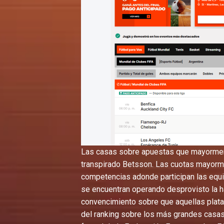
Las casas sobre apuestas que mayormente
transpirado Betsson. Las cuotas mayormen
competencias adonde participan las equ
se encuentran operando desprovisto la h
convencimiento sobre que aquellas plata
del ranking sobre los más grandes casas 