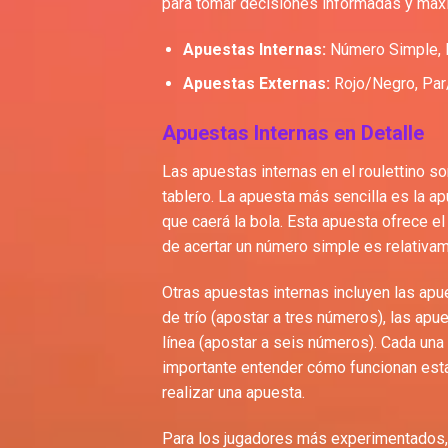
para tomar decisiones informadas y maxi
Apuestas Internas:
Número Simple, Do
Apuestas Externas:
Rojo/Negro, Par
Apuestas Internas en Detalle
Las apuestas internas en el roulettino s
tablero. La apuesta más sencilla es la a
que caerá la bola. Esta apuesta ofrece e
de acertar un número simple es relativam
Otras apuestas internas incluyen las ap
de trío (apostar a tres números), las ap
línea (apostar a seis números). Cada una
importante entender cómo funcionan est
realizar una apuesta.
Para los jugadores más experimentados, 