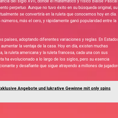
Francia del siglo XVII, donde el matemático y físico Blaise Pascal
to perpetuo. Aunque no tuvo éxito en su búsqueda original, su
tualmente se convertiría en la ruleta que conocemos hoy en día.
6 números, más el cero, y rápidamente ganó popularidad entre la
ros países, adoptando diferentes variaciones y reglas. En Estado
 aumentar la ventaja de la casa. Hoy en día, existen muchas
a, la ruleta americana y la ruleta francesa, cada una con sus
eta ha evolucionado a lo largo de los siglos, pero su esencia
cionante y desafiante que sigue atrayendo a millones de jugado
xklusive Angebote und lukrative Gewinne mit only spins