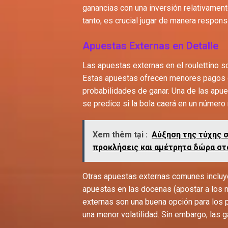
ganancias con una inversión relativament
tanto, es crucial jugar de manera respons
Apuestas Externas en Detalle
Las apuestas externas en el roulettino 
Estas apuestas ofrecen menores pagos q
probabilidades de ganar. Una de las apu
se predice si la bola caerá en un número 
Xem thêm tại :
Αύξηση της τύχης 
προκλήσεις και αμέτρητα δώρα στ
Otras apuestas externas comunes incluyen
apuestas en las docenas (apostar a los n
externas son una buena opción para los p
una menor volatilidad. Sin embargo, las