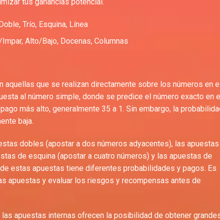
mizar tus ganancias potencial.
ble, Trío, Esquina, Línea
/Impar, Alto/Bajo, Docenas, Columnas
on aquellas que se realizan directamente sobre los números en e
puesta al número simple, donde se predice el número exacto en e
l pago más alto, generalmente 35 a 1. Sin embargo, la probabilid
ente baja.
uestas dobles (apostar a dos números adyacentes), las apuestas
uestas de esquina (apostar a cuatro números) y las apuestas de
 de estas apuestas tiene diferentes probabilidades y pagos. Es
as apuestas y evaluar los riesgos y recompensas antes de
las apuestas internas ofrecen la posibilidad de obtener grande