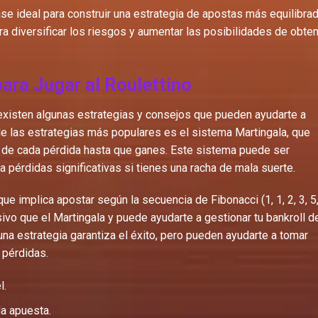
e ideal para construir una estrategia de apostas más equilibrad
 diversificar los riesgos y aumentar las posibilidades de obte
ara Jugar al Roulettino
, existen algunas estrategias y consejos que pueden ayudarte a
de las estrategias más populares es el sistema Martingala, que
 de cada pérdida hasta que ganes. Este sistema puede ser
 a pérdidas significativas si tienes una racha de mala suerte.
ue implica apostar según la secuencia de Fibonacci (1, 1, 2, 3, 5
ivo que el Martingala y puede ayudarte a gestionar tu bankroll d
a estrategia garantiza el éxito, pero pueden ayudarte a tomar
 pérdidas.
l.
a apuesta.