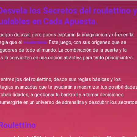
Desvela los Secretos del roulettino y
ualables en Cada Apuesta.
juegos de azar, pero pocos capturan la imaginación y ofrecen la
egia que el
roulettino
. Este juego, con sus orígenes que se
jugadores de todo el mundo. La combinación de la suerte y la
es lo convierten en una opción atractiva para tanto principiantes
entresijos del roulettino, desde sus reglas básicas y los
ategias avanzadas que te ayudarán a maximizar tus posibilidade
obabilidades, a gestionar tu bankroll y a tomar decisiones
sumergirte en un universo de adrenalina y descubrir los secreto
 Roulettino