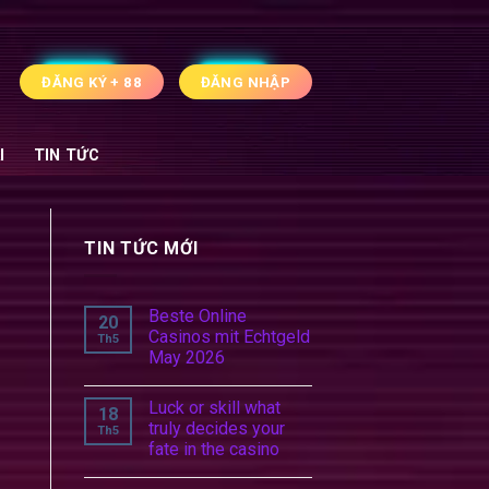
ĐĂNG KÝ + 88
ĐĂNG NHẬP
I
TIN TỨC
TIN TỨC MỚI
Beste Online
20
Casinos mit Echtgeld
Th5
May 2026
Luck or skill what
18
truly decides your
Th5
fate in the casino