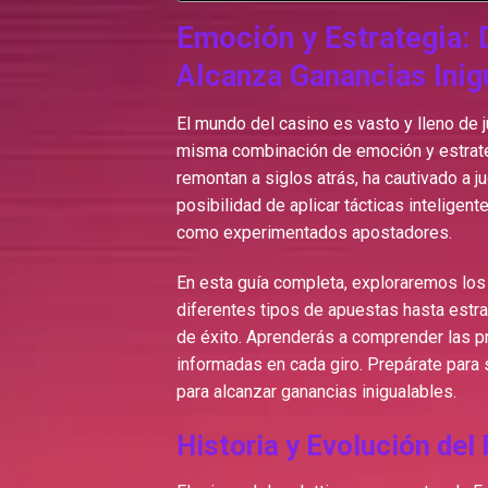
Emoción y Estrategia: 
Alcanza Ganancias Inig
El mundo del casino es vasto y lleno de 
misma combinación de emoción y estrat
remontan a siglos atrás, ha cautivado a 
posibilidad de aplicar tácticas inteligent
como experimentados apostadores.
En esta guía completa, exploraremos los 
diferentes tipos de apuestas hasta estr
de éxito. Aprenderás a comprender las pr
informadas en cada giro. Prepárate para 
para alcanzar ganancias inigualables.
Historia y Evolución del