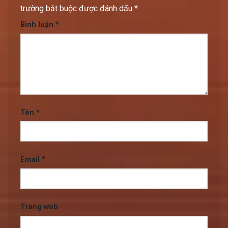
trường bắt buộc được đánh dấu
*
Bình luận
*
Tên
*
Email
*
Trang web