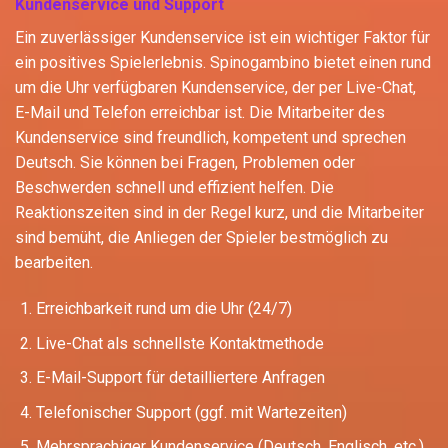
Kundenservice und Support
Ein zuverlässiger Kundenservice ist ein wichtiger Faktor für
ein positives Spielerlebnis. Spinogambino bietet einen rund
um die Uhr verfügbaren Kundenservice, der per Live-Chat,
E-Mail und Telefon erreichbar ist. Die Mitarbeiter des
Kundenservice sind freundlich, kompetent und sprechen
Deutsch. Sie können bei Fragen, Problemen oder
Beschwerden schnell und effizient helfen. Die
Reaktionszeiten sind in der Regel kurz, und die Mitarbeiter
sind bemüht, die Anliegen der Spieler bestmöglich zu
bearbeiten.
Erreichbarkeit rund um die Uhr (24/7)
Live-Chat als schnellste Kontaktmethode
E-Mail-Support für detailliertere Anfragen
Telefonischer Support (ggf. mit Wartezeiten)
Mehrsprachiger Kundenservice (Deutsch, Englisch, etc.)