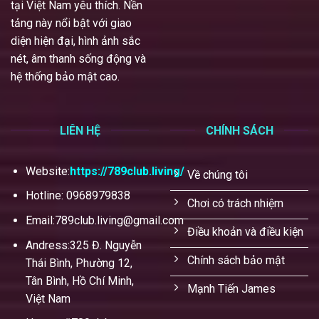
tại Việt Nam yêu thích. Nền
tảng này nổi bật với giao
diện hiện đại, hình ảnh sắc
nét, âm thanh sống động và
hệ thống bảo mật cao.
LIÊN HỆ
CHÍNH SÁCH
Website:
https://789club.living/
Về chúng tôi
Hotline: 0968979838
Chơi có trách nhiệm
Email:
789club.living@gmail.com
Điều khoản và điều kiện
Andress:325 Đ. Nguyễn
Chính sách bảo mật
Thái Bình, Phường 12,
Tân Bình, Hồ Chí Minh,
Mạnh Tiến James
Việt Nam