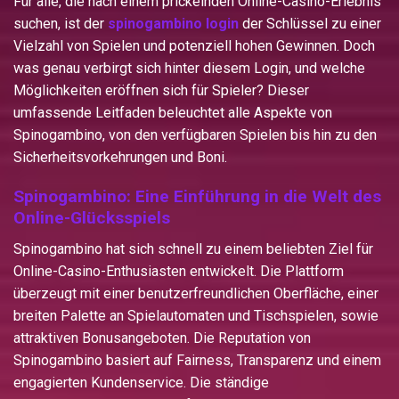
Für alle, die nach einem prickelnden Online-Casino-Erlebnis
suchen, ist der
spinogambino login
der Schlüssel zu einer
Vielzahl von Spielen und potenziell hohen Gewinnen. Doch
was genau verbirgt sich hinter diesem Login, und welche
Möglichkeiten eröffnen sich für Spieler? Dieser
umfassende Leitfaden beleuchtet alle Aspekte von
Spinogambino, von den verfügbaren Spielen bis hin zu den
Sicherheitsvorkehrungen und Boni.
Spinogambino: Eine Einführung in die Welt des
Online-Glücksspiels
Spinogambino hat sich schnell zu einem beliebten Ziel für
Online-Casino-Enthusiasten entwickelt. Die Plattform
überzeugt mit einer benutzerfreundlichen Oberfläche, einer
breiten Palette an Spielautomaten und Tischspielen, sowie
attraktiven Bonusangeboten. Die Reputation von
Spinogambino basiert auf Fairness, Transparenz und einem
engagierten Kundenservice. Die ständige