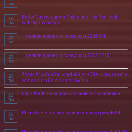
Th5
Better Casino games Online one Pay Real cash
16
with high Winnings
Th5
– онлайн казино и покер рум 2026.610
23
Th2
– онлайн казино и покер рум 2025.1418
23
Th2
รีวิวคาสิโนท้องถิ่น Longfu88 การให้คะแนนแยกต่าง
23
หากและการพิจารณาการฉ้อโกง
Th2
643792800 Un bombón michelle 22 colombiana
23
Th2
Pokerdom – онлайн казино и покер рум.4624
23
Th2
Pokerdom – онлайн казино и покер рум.2269 (2)