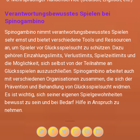
Verantwortungsbewusstes Spielen bei
Spinogambino
Spinogambino nimmt verantwortungsbewusstes Spielen
sehr ernst und bietet verschiedene Tools und Ressourcen
an, um Spieler vor Glücksspielsucht zu schützen. Dazu
gehören Einzahlungslimits, Verlustlimits, Spielzeitlimits und
die Möglichkeit, sich selbst von der Teilnahme an
Glücksspielen auszuschließen. Spinogambino arbeitet auch
mit verschiedenen Organisationen zusammen, die sich der
Prävention und Behandlung von Glücksspielsucht widmen.
Es ist wichtig, sich seiner eigenen Spielgewohnheiten
bewusst zu sein und bei Bedarf Hilfe in Anspruch zu
nehmen.