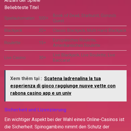
Anzahl der Spiele
Beliebteste Titel
Book of Dead, Starburst, Gonzo’s
Spielautomaten
500+
Quest
Blackjack
20+
Classic Blackjack, Multi Hand Blackjack
Europäisches Roulette,
Roulette
15+
Amerikanisches Roulette
Live Blackjack, Live Roulette, Live
Live Casino
30+
Baccarat
Xem thêm tại :
Scatena ladrenalina la tua
esperienza di gioco raggiunge nuove vette con
rabona casino app e un univ
Sicherheit und Lizenzierung
Ein wichtiger Aspekt bei der Wahl eines Online-Casinos ist
die Sicherheit. Spinogambino nimmt den Schutz der