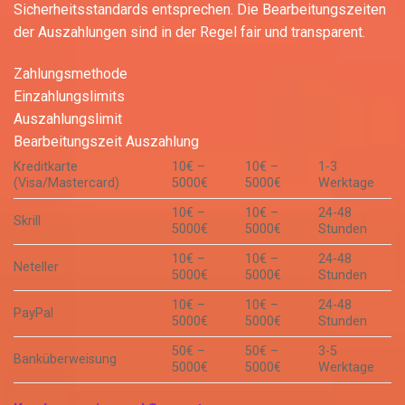
Sicherheitsstandards entsprechen. Die Bearbeitungszeiten
der Auszahlungen sind in der Regel fair und transparent.
Zahlungsmethode
Einzahlungslimits
Auszahlungslimit
Bearbeitungszeit Auszahlung
Kreditkarte
10€ –
10€ –
1-3
(Visa/Mastercard)
5000€
5000€
Werktage
10€ –
10€ –
24-48
Skrill
5000€
5000€
Stunden
10€ –
10€ –
24-48
Neteller
5000€
5000€
Stunden
10€ –
10€ –
24-48
PayPal
5000€
5000€
Stunden
50€ –
50€ –
3-5
Banküberweisung
5000€
5000€
Werktage