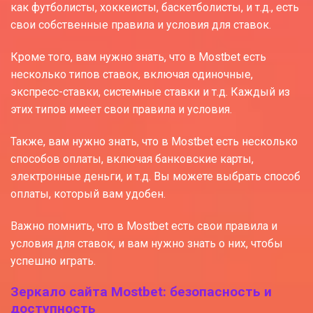
как футболисты, хоккеисты, баскетболисты, и т.д., есть
свои собственные правила и условия для ставок.
Кроме того, вам нужно знать, что в Mostbet есть
несколько типов ставок, включая одиночные,
экспресс-ставки, системные ставки и т.д. Каждый из
этих типов имеет свои правила и условия.
Также, вам нужно знать, что в Mostbet есть несколько
способов оплаты, включая банковские карты,
электронные деньги, и т.д. Вы можете выбрать способ
оплаты, который вам удобен.
Важно помнить, что в Mostbet есть свои правила и
условия для ставок, и вам нужно знать о них, чтобы
успешно играть.
Зеркало сайта Mostbet: безопасность и
доступность