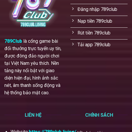
Đăng nhập 789club
Nạp tiền 789club
Rút tiền 789club
789Club
là cổng game bài
Tải app 789club
đổi thưởng trực tuyến uy tín,
được đông đảo người chơi
tại Việt Nam yêu thích. Nền
tảng này nổi bật với giao
diện hiện đại, hình ảnh sắc
nét, âm thanh sống động và
hệ thống bảo mật cao.
LIÊN HỆ
CHÍNH SÁCH
Website:
https://789club.living/