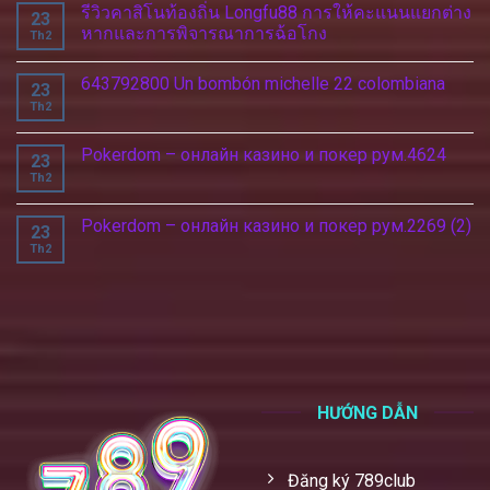
รีวิวคาสิโนท้องถิ่น Longfu88 การให้คะแนนแยกต่าง
23
หากและการพิจารณาการฉ้อโกง
Th2
643792800 Un bombón michelle 22 colombiana
23
Th2
Pokerdom – онлайн казино и покер рум.4624
23
Th2
Pokerdom – онлайн казино и покер рум.2269 (2)
23
Th2
HƯỚNG DẪN
Đăng ký 789club