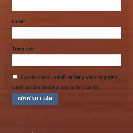
Email
*
Trang web
Lưu tên của tôi, email, và trang web trong trình
duyệt này cho lần bình luận kế tiếp của tôi.