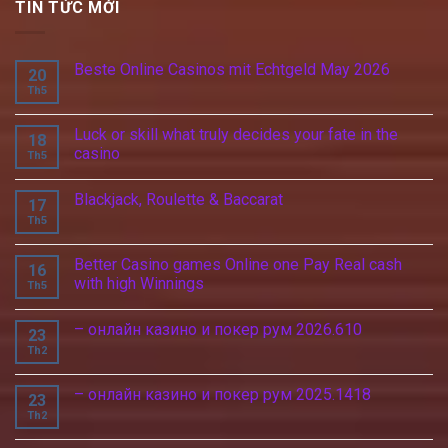
TIN TỨC MỚI
Beste Online Casinos mit Echtgeld May 2026
20
Th5
Luck or skill what truly decides your fate in the
18
casino
Th5
Blackjack, Roulette & Baccarat
17
Th5
Better Casino games Online one Pay Real cash
16
with high Winnings
Th5
– онлайн казино и покер рум 2026.610
23
Th2
– онлайн казино и покер рум 2025.1418
23
Th2