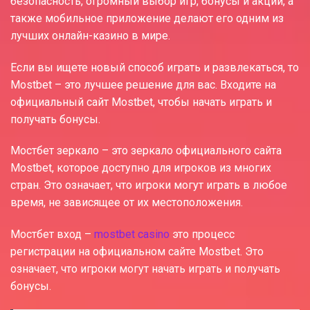
безопасность, огромный выбор игр, бонусы и акции, а
также мобильное приложение делают его одним из
лучших онлайн-казино в мире.
Если вы ищете новый способ играть и развлекаться, то
Mostbet – это лучшее решение для вас. Входите на
официальный сайт Mostbet, чтобы начать играть и
получать бонусы.
Мостбет зеркало – это зеркало официального сайта
Mostbet, которое доступно для игроков из многих
стран. Это означает, что игроки могут играть в любое
время, не зависящее от их местоположения.
Мостбет вход –
mostbet casino
это процесс
регистрации на официальном сайте Mostbet. Это
означает, что игроки могут начать играть и получать
бонусы.