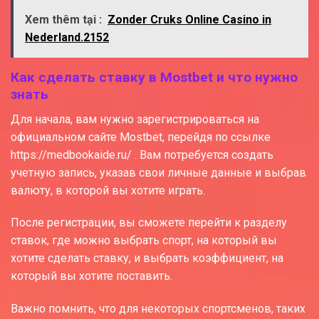
Xem thêm tại :
Zonder Cruks Online Casino in
Nederland.2152
Как сделать ставку в Mostbet и что нужно
знать
Для начала, вам нужно зарегистрироваться на
официальном сайте Mostbet, перейдя по ссылке
https://medbookaide.ru/ . Вам потребуется создать
учетную запись, указав свои личные данные и выбрав
валюту, в которой вы хотите играть.
После регистрации, вы сможете перейти к разделу
ставок, где можно выбрать спорт, на который вы
хотите сделать ставку, и выбрать коэффициент, на
который вы хотите поставить.
Важно помнить, что для некоторых спортсменов, таких