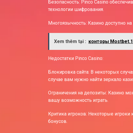
Безопасность: Pinco Casino обеспечи
технологии шифрования.
Многоязычность: Казино доступно на 
Xem thêm tại :
конторы Mostbet.1
Недостатки Pinco Casino:
Блокировка сайта: В некоторых случ
случае вам нужно найти зеркало кази
Ограничения на депозиты: Казино мо
вашу возможность играть.
Критика игроков: Некоторые игроки 
бонусов.