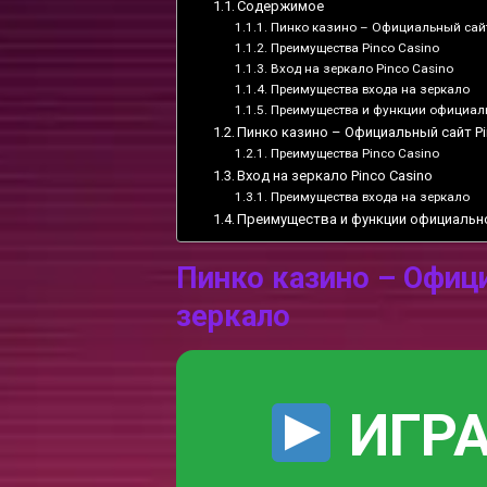
Содержимое
Пинко казино – Официальный сайт
Преимущества Pinco Casino
Вход на зеркало Pinco Casino
Преимущества входа на зеркало
Преимущества и функции официаль
Пинко казино – Официальный сайт Pi
Преимущества Pinco Casino
Вход на зеркало Pinco Casino
Преимущества входа на зеркало
Преимущества и функции официальног
Пинко казино – Офици
зеркало
ИГРА