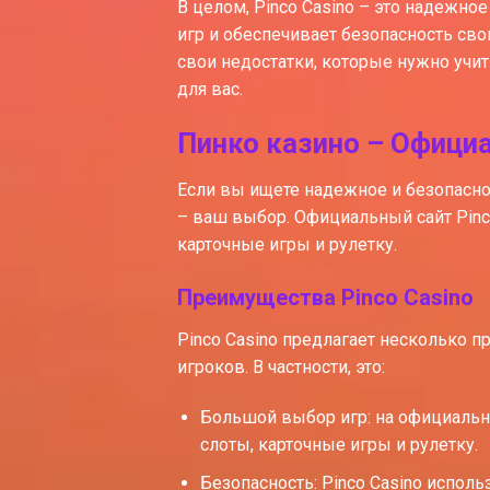
В целом, Pinco Casino – это надежно
игр и обеспечивает безопасность сво
свои недостатки, которые нужно учит
для вас.
Пинко казино – Официа
Если вы ищете надежное и безопасное
– ваш выбор. Официальный сайт Pinco
карточные игры и рулетку.
Преимущества Pinco Casino
Pinco Casino предлагает несколько 
игроков. В частности, это:
Большой выбор игр: на официально
слоты, карточные игры и рулетку.
Безопасность: Pinco Casino испол