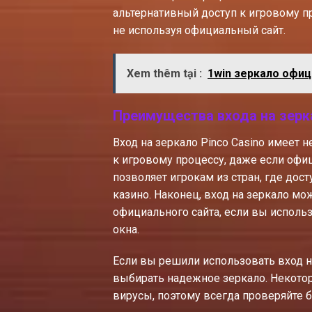
альтернативный доступ к игровому про
не используя официальный сайт.
Xem thêm tại :
1win зеркало офиц
Преимущества входа на зерк
Вход на зеркало Pinco Casino имеет 
к игровому процессу, даже если офи
позволяет игрокам из стран, где дост
казино. Наконец, вход на зеркало м
официального сайта, если вы исполь
окна.
Если вы решили использовать вход н
выбирать надежное зеркало. Некото
вирусы, поэтому всегда проверяйте 