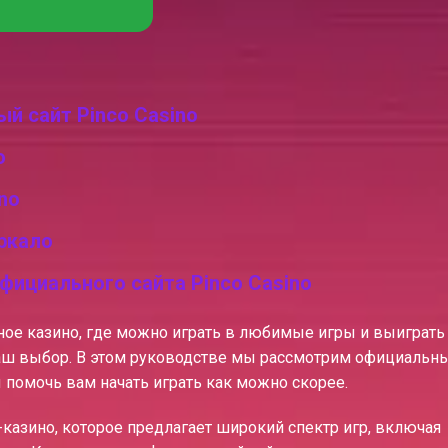
й сайт Pinco Casino
o
no
ркало
фициального сайта Pinco Casino
ое казино, где можно играть в любимые игры и выиграть
 ваш выбор. В этом руководстве мы рассмотрим официальн
бы помочь вам начать играть как можно скорее.
н-казино, которое предлагает широкий спектр игр, включая