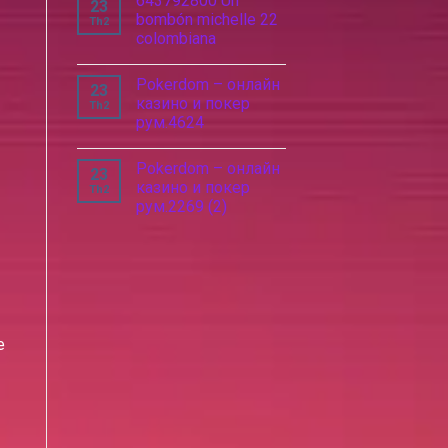
643792800 Un
23
bombón michelle 22
Th2
colombiana
Pokerdom – онлайн
23
казино и покер
Th2
рум.4624
Pokerdom – онлайн
23
казино и покер
Th2
рум.2269 (2)
е