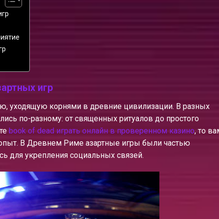
игр
риятие
гр
зартных игр
ю, уходящую корнями в древние цивилизации. В разных
лись по-разному: от священных ритуалов до простого
ите
book of dead играть онлайн в проверенном казино
, то ва
 опыт. В Древнем Риме азартные игры были частью
ь для укрепления социальных связей.