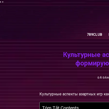
Chuyển
"
"
đến
nội
dung
789CLUB
Культурные ас
формирую
ĐÃ ĐĂN
Культурные аспекты азартных игр к
Tóm Tắt Contents