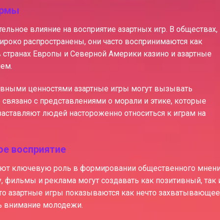
ормы
льное влияние на восприятие азартных игр. В обществах,
ироко распространены, они часто воспринимаются как
в странах Европы и Северной Америки казино и азартные
ем.
тивными ценностями азартные игры могут вызывать
 связано с представлениями о морали и этике, которые
аставляют людей настороженно относиться к играм на
ое восприятие
ают ключевую роль в формировании общественного мнен
, фильмы и реклама могут создавать как позитивный, так 
то азартные игры показываются как нечто захватывающее
ть внимание молодежи.