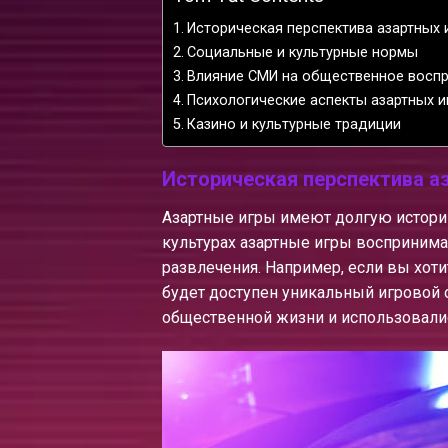
Историческая перспектива азартных 
Социальные и культурные нормы
Влияние СМИ на общественное восп
Психологические аспекты азартных и
Казино и культурные традиции
Историческая перспектива а
Азартные игры имеют долгую истори
культурах азартные игры воспринима
развлечения. Например, если вы хот
будет доступен уникальный игровой
общественной жизни и использовалис