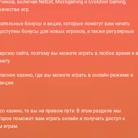
иков, включая NetEnt, Microgaming и Evolution Gaming,
ачестве игр.
кательные бонусы и акции, которые помогут вам начать
 доступны бонусы для новых игроков, а также регулярные
ерсию сайта, поэтому вы можете играть в любое время и 
нету.
опасное казино, где вы можете играть в онлайн-режиме и
акции.
o казино, то вы на правом пути. В этом разделе мы
торое поможет вам играть онлайн и получать доступ к
м играм.