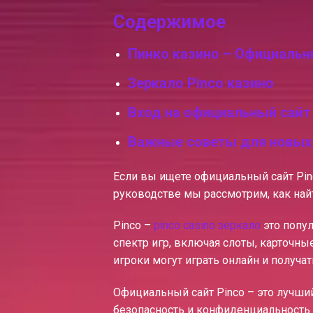
Содержимое
Пинко казино – Официальны
Зеркало Pinco казино
Вход на официальный сайт 
Важные советы для новых
Если вы ищете официальный сайт Pinc
руководстве мы рассмотрим, как найт
Pinco –
pinco casino зеркало
это попул
спектр игр, включая слоты, карточны
игроки могут играть онлайн и получ
Официальный сайт Pinco – это лучший
безопасность и конфиденциальность 