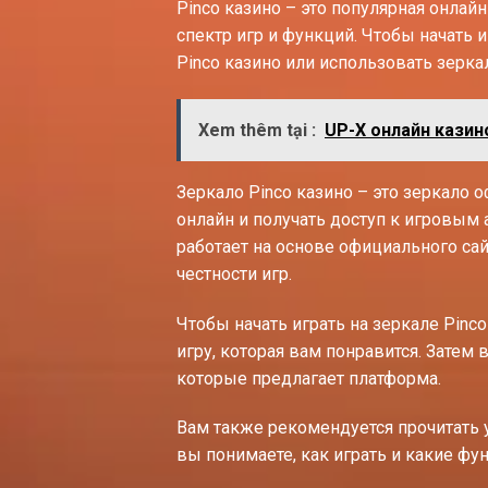
Pinco казино – это популярная онлай
спектр игр и функций. Чтобы начать 
Pinco казино или использовать зеркал
Xem thêm tại :
UP-X онлайн казин
Зеркало Pinco казино – это зеркало 
онлайн и получать доступ к игровым 
работает на основе официального са
честности игр.
Чтобы начать играть на зеркале Pinc
игру, которая вам понравится. Затем 
которые предлагает платформа.
Вам также рекомендуется прочитать 
вы понимаете, как играть и какие фу