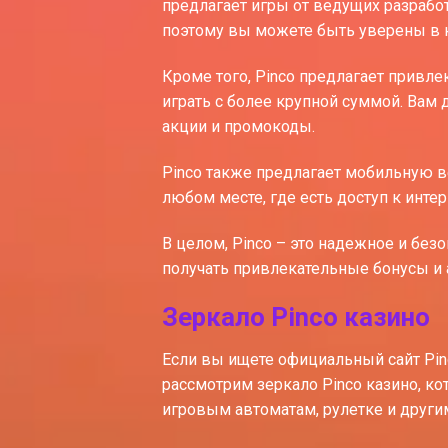
предлагает игры от ведущих разработч
поэтому вы можете быть уверены в к
Кроме того, Pinco предлагает привле
играть с более крупной суммой. Вам
акции и промокоды.
Pinco также предлагает мобильную в
любом месте, где есть доступ к интер
В целом, Pinco – это надежное и без
получать привлекательные бонусы и 
Зеркало Pinco казино
Если вы ищете официальный сайт Pinc
рассмотрим зеркало Pinco казино, ко
игровым автоматам, рулетке и други