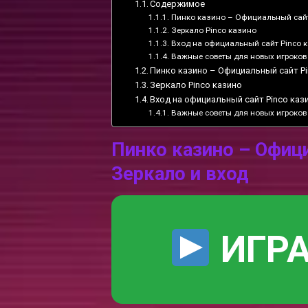
Содержимое
Пинко казино – Официальный сайт
Зеркало Pinco казино
Вход на официальный сайт Pinco 
Важные советы для новых игроков
Пинко казино – Официальный сайт Pi
Зеркало Pinco казино
Вход на официальный сайт Pinco каз
Важные советы для новых игроков
Пинко казино – Офици
Зеркало и вход
ИГРА