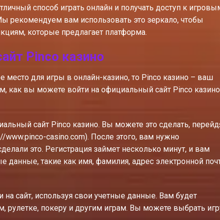
 отличный способ играть онлайн и получать доступ к игровы
 Мы рекомендуем вам использовать это зеркало, чтобы
ункциям, которые предлагает платформа.
айт Pinco казино
 место для игры в онлайн-казино, то Pinco казино – ваш
м, как вы можете войти на официальный сайт Pinco казино
альный сайт Pinco казино. Вы можете это сделать, перейд
://www.pinco-casino.com). После этого, вам нужно
сделали это. Регистрация займет несколько минут, и вам
е данные, такие как имя, фамилия, адрес электронной поч
 на сайт, используя свои учетные данные. Вам будет
, рулетке, покеру и другим играм. Вы можете выбрать игр