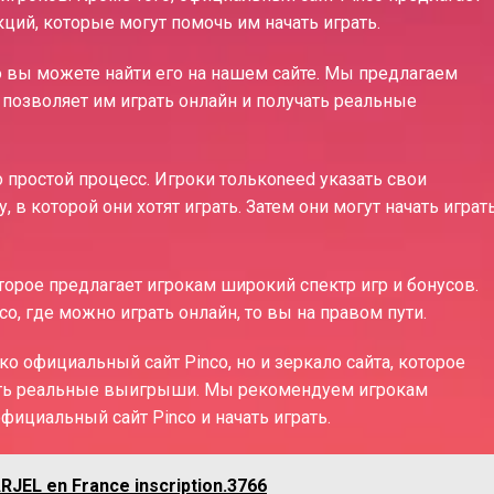
ций, которые могут помочь им начать играть.
то вы можете найти его на нашем сайте. Мы предлагаем
е позволяет им играть онлайн и получать реальные
о простой процесс. Игроки толькоneed указать свои
в которой они хотят играть. Затем они могут начать играт
оторое предлагает игрокам широкий спектр игр и бонусов.
o, где можно играть онлайн, то вы на правом пути.
ко официальный сайт Pinco, но и зеркало сайта, которое
чать реальные выигрыши. Мы рекомендуем игрокам
фициальный сайт Pinco и начать играть.
JEL en France inscription.3766