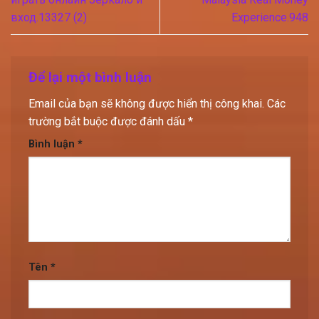
вход.13327 (2)
Experience.948
Để lại một bình luận
Email của bạn sẽ không được hiển thị công khai.
Các
trường bắt buộc được đánh dấu
*
Bình luận
*
Tên
*