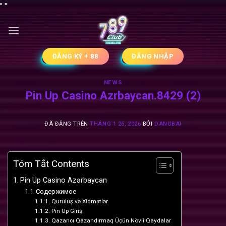
Chuyển
"
"
đến
nội
dung
ĐĂNG KÝ + 88
ĐĂNG NHẬP
NEWS
Pin Up Casino Azrbaycan.8429 (2)
ĐÃ ĐĂNG TRÊN
THÁNG 1 26, 2026
BỞI
DANGBAI
Tóm Tắt Contents
Pin Up Casino Azərbaycan
Содержимое
Quruluş və Xidmətlər
Pin Up Giriş
Qazancı Qazandırmaq Üçün Növli Qaydalar