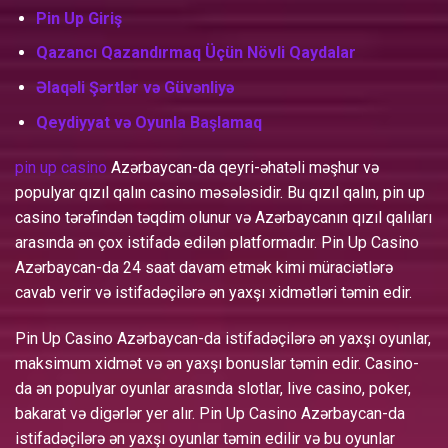
Pin Up Giriş
Qazancı Qazandırmaq Üçün Növli Qaydalar
Əlaqəli Şərtlər və Güvənliyə
Qeydiyyat və Oyunla Başlamaq
pin up casino
Azərbaycan-da qeyri-əhatəli məşhur və
populyar qızıl qalın casino məsələsidir. Bu qızıl qalın, pin up
casino tərəfindən təqdim olunur və Azərbaycanın qızıl qalıları
arasında ən çox istifadə edilən platformadır. Pin Up Casino
Azərbaycan-da 24 saat davam etmək kimi müraciətlərə
cavab verir və istifadəçilərə ən yaxşı xidmətləri təmin edir.
Pin Up Casino Azərbaycan-da istifadəçilərə ən yaxşı oyunlar,
maksimum xidmət və ən yaxşı bonuslar təmin edir. Casino-
da ən populyar oyunlar arasında slotlar, live casino, poker,
bakarat və digərlər yer alır. Pin Up Casino Azərbaycan-da
istifadəçilərə ən yaxşı oyunlar təmin edilir və bu oyunlar