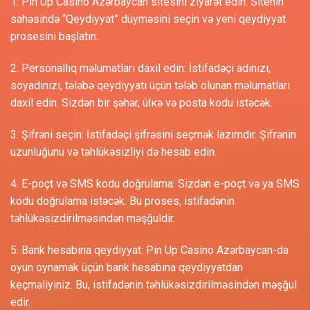
1. Pin Up Casino Azərbaycan sitesini ziyarət edin: Sitenin
sahəsində “Qeydiyyat” düyməsini seçin və yeni qeydiyyat
prosesini başlatın.
2. Personallıq məlumatları daxil edin: İstifadəçi adınızı,
soyadınızı, tələbə qeydiyyatı üçün tələb olunan məlumatları
daxil edin. Sizdən bir şəhər, ülкə və posta kodu istəcək.
3. Şifrəni seçin: İstifadəçi şifrəsini seçmək lazımdır. Şifrənin
uzunluğunu və təhlükəsizliyi də hesab edin.
4. E-poçt və SMS kodu doğrulama: Sizdən e-poçt və ya SMS
kodu doğrulama istəcək. Bu proses, istifadənin
təhlükəsizdirilməsindən məşğuldir.
5. Bank hesabına qeydiyyat: Pin Up Casino Azərbaycan-da
oyun oynamak üçün bank hesabına qeydiyyatdan
keçməliyiniz. Bu, istifadənin təhlükəsizdirilməsindən məşğul
edir.