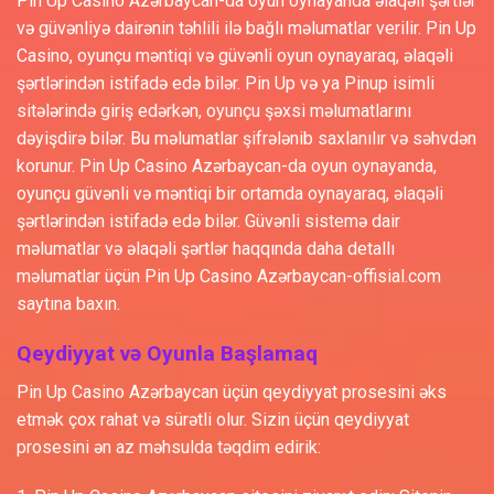
Pin Up Casino Azərbaycan-da oyun oynayanda əlaqəli şərtlər
və güvənliyə dairənin təhlili ilə bağlı məlumatlar verilir. Pin Up
Casino, oyunçu məntiqi və güvənli oyun oynayaraq, əlaqəli
şərtlərindən istifadə edə bilər. Pin Up və ya Pinup isimli
sitələrində giriş edərkən, oyunçu şəxsi məlumatlarını
dəyişdirə bilər. Bu məlumatlar şifrələnib saxlanılır və səhvdən
korunur. Pin Up Casino Azərbaycan-da oyun oynayanda,
oyunçu güvənli və məntiqi bir ortamda oynayaraq, əlaqəli
şərtlərindən istifadə edə bilər. Güvənli sistemə dair
məlumatlar və əlaqəli şərtlər haqqında daha detallı
məlumatlar üçün Pin Up Casino Azərbaycan-offisial.com
saytına baxın.
Qeydiyyat və Oyunla Başlamaq
Pin Up Casino Azərbaycan üçün qeydiyyat prosesini əks
etmək çox rahat və sürətli olur. Sizin üçün qeydiyyat
prosesini ən az məhsulda təqdim edirik: