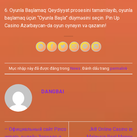
6. Oyunla Başlamaq: Qeydiyyat prosesini tamamlayıb, oyunla
başlamaq üçün “Oyunla Başla” düyməsini seçin. Pin Up
Casino Azərbaycan-da oyun oynayın və qazanın!
Mục nhập này đã được đăng trong
News
. Đánh dấu trang
permalink
.
DANGBAI
– Официальный сайт Pinco
Jk8 Online Casino in
играть онлайн Зеркало и
Malaysia Real Money