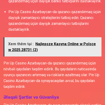
qazandırmaq üçün dəyişik banko tətbiqlərini dəstəkləyirik.
Pin Up Casino Azərbaycan-da qazancı qazandırmaq üçün
dəyişik zamanlayıcı stratejilerini tətbiq edin. Qazancı
qazandırmaq üçün dəyişik zamanlayıcı tətbiqlərini
dəstəkləyirik.
Xem thêm tại :
Najlepsze Kasyna Online w Polsce
w 2025.28731 (2)
Pin Up Casino Azərbaycan-da qazancı qazandırmaq üçün
növbəli qaydaları təqdim edirik. Bu qaydaların nəticəsində
oyunçu qazancını artırmaq və risklərin azaltmaq olar. Pin Up
Casino Azərbaycan-da oynayacaqdan əvvəl, bu qaydaları
təqdim edirik.
Əlaqəli Şərtlər və Güvənliyə