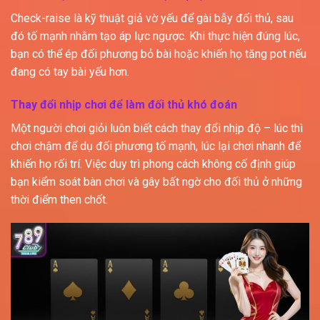
Check-raise là kỹ thuật giả vờ yếu để gài bẫy đối thủ, sau
đó tố mạnh nhằm tạo áp lực ngược. Khi thực hiện đúng lúc,
bạn có thể ép đối phương bỏ bài hoặc khiến họ tăng pot nếu
đang có tay bài yếu hơn.
Thay đổi nhịp chơi để làm đối thủ khó đoán
Một người chơi giỏi luôn biết cách thay đổi nhịp độ – lúc thì
chơi chậm để dụ đối phương tố mạnh, lúc lại chơi nhanh để
khiến họ rối trí. Việc duy trì phong cách không cố định giúp
bạn kiểm soát bàn chơi và gây bất ngờ cho đối thủ ở những
thời điểm then chốt.