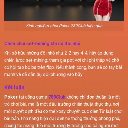
Kinh nghiệm chơi Poker 789Club hiệu quả
Cách chơi set-mining khi có đôi nhỏ
Khi sở hữu những đôi nhỏ như 2-2 hay 4-4, hãy áp dụng
chiến lược set-mining: tham gia pot với chi phí thấp và chờ
cơ hội tạo bộ ba trên flop. Nếu thành công, bạn sẽ có tay bài
mạnh và dễ dẫn dụ đối phương vào bẫy.
Kết luận
Poker
tại cổng game
789Club
không chỉ đơn thuần là một
trò chơi bài, mà là một đấu trường chiến thuật thực thụ, nơi
mỗi quyết định đều có thể xoay chuyển cục diện.Từ luật chơi
bài bản, tính năng hiện đại đến hệ thống thưởng phong phú,
chúng tôi mang đến môi trường lý tưởng cho cả người mới