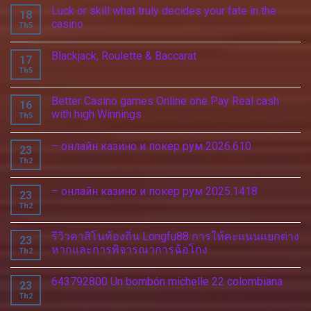
Luck or skill what truly decides your fate in the
18
casino
Th5
Blackjack, Roulette & Baccarat
17
Th5
Better Casino games Online one Pay Real cash
16
with high Winnings
Th5
– онлайн казино и покер рум 2026.610
23
Th2
– онлайн казино и покер рум 2025.1418
23
Th2
รีวิวคาสิโนท้องถิ่น Longfu88 การให้คะแนนแยกต่าง
23
หากและการพิจารณาการฉ้อโกง
Th2
643792800 Un bombón michelle 22 colombiana
23
Th2