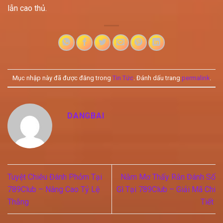
lẫn cao thủ.
Mục nhập này đã được đăng trong
Tin Tức
. Đánh dấu trang
permalink
.
DANGBAI
Tuyệt Chiêu Đánh Phỏm Tại
Nằm Mơ Thấy Rắn Đánh Số
789Club – Nâng Cao Tỷ Lệ
Gì Tại 789Club – Giải Mã Chi
Thắng
Tiết