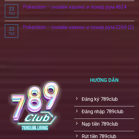
Pokerdom – онлайн казино и покер рум.4624
23
Th2
Pokerdom – онлайн казино и покер рум.2269 (2)
23
Th2
HƯỚNG DẪN
Đăng ký 789club
Đăng nhập 789club
Nạp tiền 789club
Rút tiền 789club