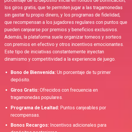
porcentaje de tu depósito inicial en fondos de bonificación,
los giros gratis, que te permiten jugar a las tragamonedas
sin gastar tu propio dinero, y los programas de fidelidad,
que recompensan a los jugadores regulares con puntos que
pueden canjearse por premios y beneficios exclusivos.
Además, la plataforma suele organizar torneos y sorteos
con premios en efectivo y otros incentivos emocionantes.
Este tipo de iniciativas constantemente inyectan
dinamismo y competitividad a la experiencia de juego.
Bono de Bienvenida:
Un porcentaje de tu primer
depósito.
Giros Gratis:
Ofrecidos con frecuencia en
tragamonedas populares.
Programa de Lealtad:
Puntos canjeables por
recompensas.
Bonos Recargos:
Incentivos adicionales para