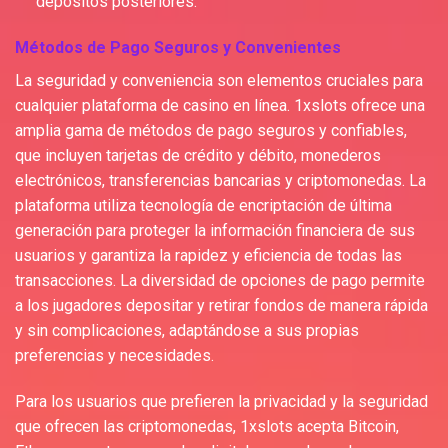
depósitos posteriores.
Métodos de Pago Seguros y Convenientes
La seguridad y conveniencia son elementos cruciales para
cualquier plataforma de casino en línea. 1xslots ofrece una
amplia gama de métodos de pago seguros y confiables,
que incluyen tarjetas de crédito y débito, monederos
electrónicos, transferencias bancarias y criptomonedas. La
plataforma utiliza tecnología de encriptación de última
generación para proteger la información financiera de sus
usuarios y garantiza la rapidez y eficiencia de todas las
transacciones. La diversidad de opciones de pago permite
a los jugadores depositar y retirar fondos de manera rápida
y sin complicaciones, adaptándose a sus propias
preferencias y necesidades.
Para los usuarios que prefieren la privacidad y la seguridad
que ofrecen las criptomonedas, 1xslots acepta Bitcoin,