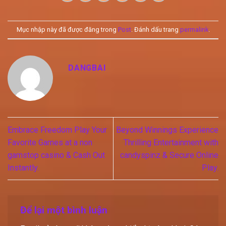
Mục nhập này đã được đăng trong
Post
. Đánh dấu trang
permalink
.
DANGBAI
Embrace Freedom Play Your
Beyond Winnings Experience
Favorite Games at a non
Thrilling Entertainment with
gamstop casino & Cash Out
candyspinz & Secure Online
Instantly.
Play.
Để lại một bình luận