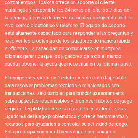
contratiempos. 1xslots ofrece un soporte al cliente
multilingüe y disponible las 24 horas del día, los 7 días de
la semana, a través de diversos canales, incluyendo chat en
vivo, correo electrónico y teléfono. El equipo de soporte
está altamente capacitado para responder a las preguntas y
resolver los problemas de los jugadores de manera rápida
y eficiente. La capacidad de comunicarse en múltiples
idiomas garantiza que los jugadores de todo el mundo
puedan obtener la ayuda que necesitan en su idioma nativo.
El equipo de soporte de 1xslots no solo está disponible
para resolver problemas técnicos o relacionados con
transacciones, sino también para brindar asesoramiento
sobre apuestas responsables y promover hábitos de juego
seguros. La plataforma se compromete a proteger a sus
jugadores del juego problemático y ofrece herramientas y
recursos para ayudarles a controlar su actividad de juego.
Esta preocupación por el bienestar de sus usuarios