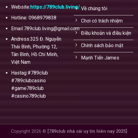
Website:
https://789club.living/
Về chúng tôi
Hotline: 0968979838
Chơi có trách nhiệm
Email:
789club.living@gmail.com
Điều khoản và điều kiện
Andress:325 Đ. Nguyễn
Chính sách bảo mật
Thái Bình, Phường 12,
Tân Bình, Hồ Chí Minh,
Mạnh Tiến James
Việt Nam
Hastag:#789club
#789clubcasino
#game789club
#casino789club
Copyright 2026 ©
[789club nhà cái uy tín hiên nay 2025]