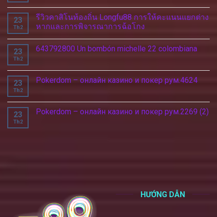
รีวิวคาสิโนท้องถิ่น Longfu88 การให้คะแนนแยกต่าง
23
หากและการพิจารณาการฉ้อโกง
Th2
643792800 Un bombón michelle 22 colombiana
23
Th2
Pokerdom – онлайн казино и покер рум.4624
23
Th2
Pokerdom – онлайн казино и покер рум.2269 (2)
23
Th2
HƯỚNG DẪN