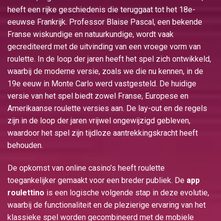
heeft een rijke geschiedenis die teruggaat tot het 18e-
eeuwse Frankrijk. Professor Blaise Pascal, een bekende
Franse wiskundige en natuurkundige, wordt vaak
gecrediteerd met de uitvinding van een vroege vorm van
roulette. In de loop der jaren heeft het spel zich ontwikkeld,
waarbij de moderne versie, zoals we die nu kennen, in de
19e eeuw in Monte Carlo werd vastgesteld. De huidige
versie van het spel biedt zowel Franse, Europese en
Amerikaanse roulette versies aan. De lay-out en de regels
zijn in de loop der jaren vrijwel ongewijzigd gebleven,
waardoor het spel zijn tijdloze aantrekkingskracht heeft
behouden.
De opkomst van online casino’s heeft roulette
toegankelijker gemaakt voor een breder publiek. De
app
roulettino
is een logische volgende stap in deze evolutie,
waarbij de functionaliteit en de plezierige ervaring van het
klassieke spel worden gecombineerd met de mobiele