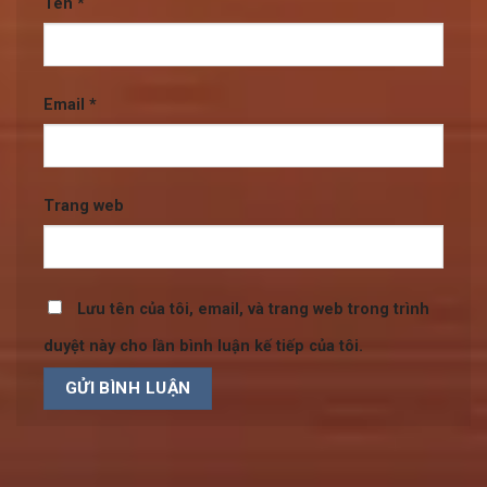
Tên
*
Email
*
Trang web
Lưu tên của tôi, email, và trang web trong trình
duyệt này cho lần bình luận kế tiếp của tôi.