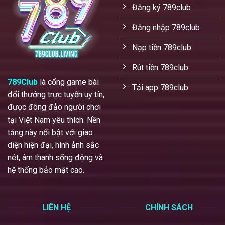
Đăng ký 789club
Đăng nhập 789club
Nạp tiền 789club
Rút tiền 789club
789Club
là cổng game bài
Tải app 789club
đổi thưởng trực tuyến uy tín,
được đông đảo người chơi
tại Việt Nam yêu thích. Nền
tảng này nổi bật với giao
diện hiện đại, hình ảnh sắc
nét, âm thanh sống động và
hệ thống bảo mật cao.
LIÊN HỆ
CHÍNH SÁCH