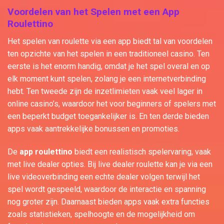
Voordelen van het Spelen met een App
Roulettino
Het spelen van roulette via een app biedt tal van voordelen
ten opzichte van het spelen in een traditioneel casino. Ten
eerste is het enorm handig, omdat je het spel overal en op
elk moment kunt spelen, zolang je een internetverbinding
hebt. Ten tweede zijn de inzetlimieten vaak veel lager in
online casino’s, waardoor het voor beginners of spelers met
een beperkt budget toegankelijker is. En ten derde bieden
apps vaak aantrekkelijke bonussen en promoties.
De
app roulettino
biedt een realistisch spelervaring, vaak
met live dealer opties. Bij live dealer roulette kan je via een
live videoverbinding een echte dealer volgen terwijl het
spel wordt gespeeld, waardoor de interactie en spanning
nog groter zijn. Daarnaast bieden apps vaak extra functies
zoals statistieken, spelhoogte en de mogelijkheid om