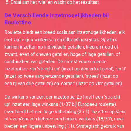
Draai aan het wiel en wacht op het resultaat.
De Verschillende Inzetmogelijkheden bij
Roulettino
Roulette biedt een breed scala aan inzetmogelijkheden, elk
met zijn eigen winkansen en uitbetalingsratio’s. Spelers
kunnen inzetten op individuele getallen, kleuren (rood of
zwart), even of oneven getallen, hoge of lage getallen, of
combinaties van getallen. De meest voorkomende
inzetopties zijn ‘straight up’ (inzet op één enkel getal), ‘split’
(inzet op twee aangrenzende getallen), ‘street’ (inzet op
een rij van drie getallen) en ‘corner’ (inzet op vier getallen).
De winkans varieert per inzetoptie. Zo heeft een ‘straight
up’ inzet een lage winkans (1/37 bij Europees roulette),
maar biedt het een hoge uitbetaling (35:1). Inzetten op kleur
of even/oneven hebben een hogere winkans (18/37), maar
bieden een lagere uitbetaling (1:1). Strategisch gebruik van