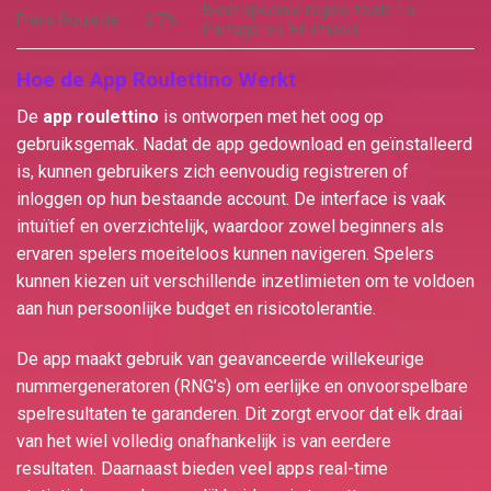
Biedt speciale regels zoals ‘La
Frans Roulette
2.7%
Partage’ en ‘En Prison’
Hoe de App Roulettino Werkt
De
app roulettino
is ontworpen met het oog op
gebruiksgemak. Nadat de app gedownload en geïnstalleerd
is, kunnen gebruikers zich eenvoudig registreren of
inloggen op hun bestaande account. De interface is vaak
intuïtief en overzichtelijk, waardoor zowel beginners als
ervaren spelers moeiteloos kunnen navigeren. Spelers
kunnen kiezen uit verschillende inzetlimieten om te voldoen
aan hun persoonlijke budget en risicotolerantie.
De app maakt gebruik van geavanceerde willekeurige
nummergeneratoren (RNG’s) om eerlijke en onvoorspelbare
spelresultaten te garanderen. Dit zorgt ervoor dat elk draai
van het wiel volledig onafhankelijk is van eerdere
resultaten. Daarnaast bieden veel apps real-time