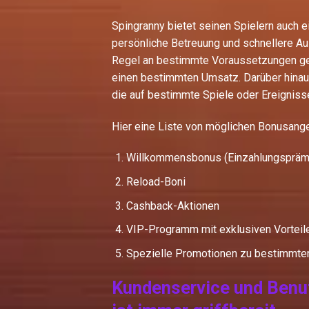
Spingranny bietet seinen Spielern auch e
persönliche Betreuung und schnellere Au
Regel an bestimmte Voraussetzungen ge
einen bestimmten Umsatz. Darüber hinaus
die auf bestimmte Spiele oder Ereigniss
Hier eine Liste von möglichen Bonusang
Willkommensbonus (Einzahlungsprämi
Reload-Boni
Cashback-Aktionen
VIP-Programm mit exklusiven Vorteil
Spezielle Promotionen zu bestimmte
Kundenservice und Benutz