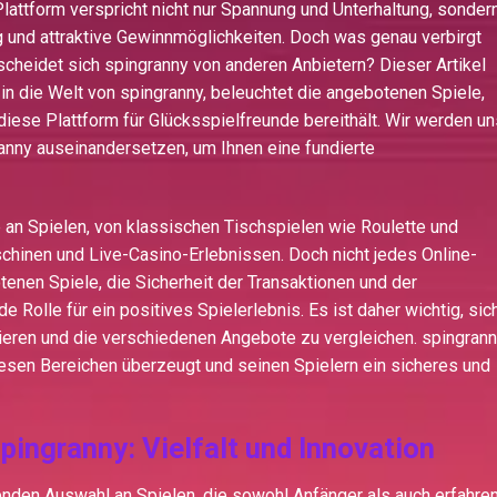
lattform verspricht nicht nur Spannung und Unterhaltung, sonder
 und attraktive Gewinnmöglichkeiten. Doch was genau verbirgt
scheidet sich spingranny von anderen Anbietern? Dieser Artikel
in die Welt von spingranny, beleuchtet die angebotenen Spiele,
 diese Plattform für Glücksspielfreunde bereithält. Wir werden u
anny auseinandersetzen, um Ihnen eine fundierte
e an Spielen, von klassischen Tischspielen wie Roulette und
schinen und Live-Casino-Erlebnissen. Doch nicht jedes Online-
otenen Spiele, die Sicherheit der Transaktionen und der
Rolle für ein positives Spielerlebnis. Es ist daher wichtig, sic
mieren und die verschiedenen Angebote zu vergleichen. spingran
l diesen Bereichen überzeugt und seinen Spielern ein sicheres und
ingranny: Vielfalt und Innovation
enden Auswahl an Spielen, die sowohl Anfänger als auch erfahre