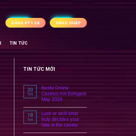
ĐĂNG KÝ + 88
ĐĂNG NHẬP
I
TIN TỨC
TIN TỨC MỚI
Beste Online
20
Casinos mit Echtgeld
Th5
May 2026
Luck or skill what
18
truly decides your
Th5
fate in the casino