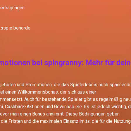
bertragungen
cksspielbehörde
tionen bei spingranny: Mehr für dein
ngeboten und Promotionen, die das Spielerlebnis noch spannend
gel einen Willkommensbonus, der sich aus einer
mmensetzt. Auch für bestehende Spieler gibt es regelmäßig ne
i, Cashback-Aktionen und Gewinnspiele. Es ist jedoch wichtig, d
 bevor man einen Bonus annimmt. Diese Bedingungen geben
ie Fristen und die maximalen Einsatzlimits, die für die Nutzung