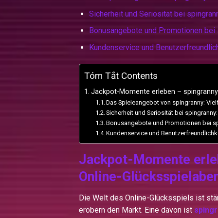
Sicherheit und Seriosität bei spingra
Bonusangebote und Promotionen bei s
Kundenservice und Benutzerfreundlichk
Tóm Tắt Contents
Jackpot-Momente erleben – spingranny r
Das Spieleangebot von spingranny: Vielf
Sicherheit und Seriosität bei spingrann
Bonusangebote und Promotionen bei spi
Kundenservice und Benutzerfreundlichkeit
Jackpot-Momente erlebe
Online-Glücksspielabe
Die Welt des Online-Glücksspiels ist st
erobern den Markt. Eine davon ist
sping