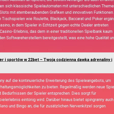
nden sich klassische Spielautomaten mit unterschiedlichen Theme
lots mit atemberaubenden Grafiken und innovativen Funktionen.
 Tischspielen wie Roulette, Blackjack, Baccarat und Poker ergän
sino, in dem Spieler in Echtzeit gegen echte Dealer antreten
 Casino-Erlebnis, das dem in einer traditionellen Spielbank kaum
en Softwareherstellern bereitgestellt, was eine hohe Qualität u
er i sportów w 22bet – Twoja codzienna dawka adrenaliny i
y auf die kontinuierliche Erweiterung des Spieleangebots, um
rhaltungsmöglichkeiten zu bieten. Regelmäßig werden neue Spie
d Bedürfnissen der Spieler entsprechen. Dies sorgt für
elerlebnis eintönig wird. Darüber hinaus bietet spingranny auch
eno und Bingo an, die für zusätzlichen Nervenkitzel sorgen.