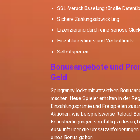
SSL-Verschlüsselung für alle Datenü
Sichere Zahlungsabwicklung
Lizenzierung durch eine seriöse Glü
Einzahlungslimits und Verlustlimits
Selbstsperren
Bonusangebote und Promo
Geld
Spingranny lockt mit attraktiven Bonusa
machen. Neue Spieler erhalten in der Re
Einzahlungsprämie und Freispielen zusa
Aktionen, wie beispielsweise Reload-Bon
Bonusbedingungen sorgfältig zu lesen,
Auskunft über die Umsatzanforderungen, d
eines Bonus gelten.