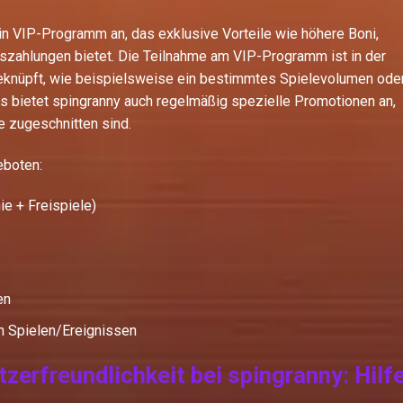
in VIP-Programm an, das exklusive Vorteile wie höhere Boni,
szahlungen bietet. Die Teilnahme am VIP-Programm ist in der
knüpft, wie beispielsweise ein bestimmtes Spielevolumen ode
 bietet spingranny auch regelmäßig spezielle Promotionen an,
e zugeschnitten sind.
eboten:
e + Freispiele)
en
n Spielen/Ereignissen
erfreundlichkeit bei spingranny: Hilf