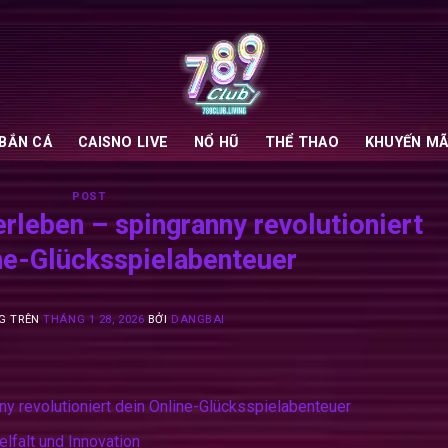
BẮN CÁ
CAISNO LIVE
NỔ HŨ
THỂ THAO
KHUYẾN MÃ
POST
leben – spingranny revolutioniert
ne-Glücksspielabenteuer
G TRÊN
THÁNG 1 28, 2026
BỞI
DANGBAI
 revolutioniert dein Online-Glücksspielabenteuer
lfalt und Innovation