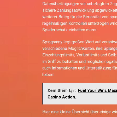
Datenübertragungen vor unbefugtem Zugri
sichere Zahlungsabwicklung abgewickelt.
weiterer Beleg für die Seriosität von spi
regelmäßigen Kontrollen unterzogen wir
Spielerschutz einhalten muss.
Spingranny legt großen Wert auf verantw
verschiedene Möglichkeiten, ihre Spielg
Einzahlungslimits, Verlustlimits und Selb
im Griff zu behalten und mögliche negat
auch Informationen und Unterstützung fü
haben.
Xem thêm tại :
Fuel Your Wins Maxi
Casino Action.
Hier eine kleine Übersicht über einige 