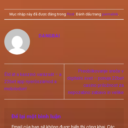
Mục nhập này đã được đăng trong
Post
. Đánh dấu trang
permalink
.
DANGBAI
Preoblikovanje sreče v
Éld át a kaszinó varázsát – a
digitalni svet – ponuja 22bet
22bet app nyerőszámod a
casino priložnost za
mobilodon!
nepozabno zabavo in velike
Để lại một bình luận
Email của bạn sẽ không được hiển thị công khai.
Các