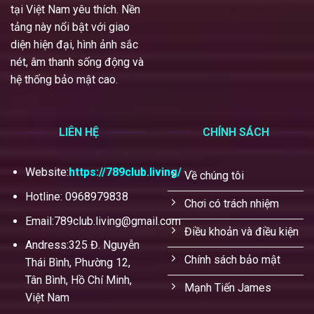
tại Việt Nam yêu thích. Nền
tảng này nổi bật với giao
diện hiện đại, hình ảnh sắc
nét, âm thanh sống động và
hệ thống bảo mật cao.
LIÊN HỆ
CHÍNH SÁCH
Website:
https://789club.living/
Về chúng tôi
Hotline: 0968979838
Chơi có trách nhiệm
Email:
789club.living@gmail.com
Điều khoản và điều kiện
Andress:325 Đ. Nguyễn
Chính sách bảo mật
Thái Bình, Phường 12,
Tân Bình, Hồ Chí Minh,
Mạnh Tiến James
Việt Nam