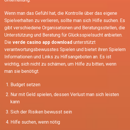
Wenn man das Gefühl hat, die Kontrolle über das eigene
Spielverhalten zu verlieren, sollte man sich Hilfe suchen. Es
gibt verschiedene Organisationen und Beratungsstellen, die
Unterstützung und Beratung für Glücksspielsucht anbieten.
Die
verde casino app download
unterstützt
verantwortungsbewusstes Spielen und bietet ihren Spielern
Informationen und Links zu Hilfsangeboten an. Es ist
wichtig, sich nicht zu schämen, um Hilfe zu bitten, wenn
man sie benötigt.
Budget setzen
Nur mit Geld spielen, dessen Verlust man sich leisten
kann
Sich der Risiken bewusst sein
Hilfe suchen, wenn nötig