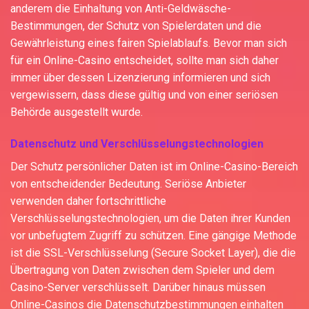
anderem die Einhaltung von Anti-Geldwäsche-
Bestimmungen, der Schutz von Spielerdaten und die
Gewährleistung eines fairen Spielablaufs. Bevor man sich
für ein Online-Casino entscheidet, sollte man sich daher
immer über dessen Lizenzierung informieren und sich
vergewissern, dass diese gültig und von einer seriösen
Behörde ausgestellt wurde.
Datenschutz und Verschlüsselungstechnologien
Der Schutz persönlicher Daten ist im Online-Casino-Bereich
von entscheidender Bedeutung. Seriöse Anbieter
verwenden daher fortschrittliche
Verschlüsselungstechnologien, um die Daten ihrer Kunden
vor unbefugtem Zugriff zu schützen. Eine gängige Methode
ist die SSL-Verschlüsselung (Secure Socket Layer), die die
Übertragung von Daten zwischen dem Spieler und dem
Casino-Server verschlüsselt. Darüber hinaus müssen
Online-Casinos die Datenschutzbestimmungen einhalten