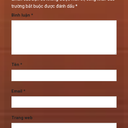
trường bắt buộc được đánh dấu
*
Bình luận
*
Tên
*
Email
*
Trang web