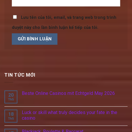
Lưu tên của tôi, email, và trang web trong trình
duyệt này cho lần bình luận kế tiếp của tôi.
TIN TỨC MỚI
Beste Online Casinos mit Echtgeld May 2026
20
Th5
Luck or skill what truly decides your fate in the
18
casino
Th5
Blackjack, Roulette & Baccarat