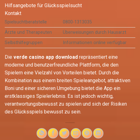
Hilfsangebote für Glücksspielsucht
Kontakt
Spielsuchtberatstelle
0800-1313035
Ärzte und Therapeuten
Überweisungen durch Hausarzt
Selbsthilfegruppen
Informationen online verfügbar
Die
verde casino app download
repräsentiert eine
moderne und benutzerfreundliche Plattform, die den
Spielern eine Vielzahl von Vorteilen bietet. Durch die
Kombination aus einem breiten Spieleangebot, attraktiven
Boni und einer sicheren Umgebung bietet die App ein
erstklassiges Spielerlebnis. Es ist jedoch wichtig,
verantwortungsbewusst zu spielen und sich der Risiken
des Glücksspiels bewusst zu sein.