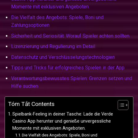
Momente mit exklusiven Angeboten.
Die Vielfalt des Angebots: Spiele, Boni und
Zahlungsoptionen
Sicherheit und Seriosität: Worauf Spieler achten sollten
Lizenzierung und Regulierung im Detail
Datenschutz und Verschlüsselungstechnologien
Tipps und Tricks für erfolgreiches Spielen in der App
Verantwortungsbewusstes Spielen: Grenzen setzen und
Hilfe suchen
Tóm Tắt Contents
Spielbank-Feeling in deiner Tasche: Lade die Verde
Casino App herunter und genieße unvergessliche
Momente mit exklusiven Angeboten.
Die Vielfalt des Angebots: Spiele, Boni und