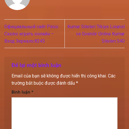
Официальный сайт Pinco
Kumar Siteleri Trkiye Lisansl
Casino играть онлайн –
ve Gvenilir Online Kumar
Вход Зеркало.8245
Siteleri.540
Để lại một bình luận
Email của bạn sẽ không được hiển thị công khai.
Các
trường bắt buộc được đánh dấu
*
Bình luận
*