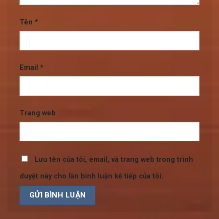
Tên
*
Email
*
Trang web
Lưu tên của tôi, email, và trang web trong trình
duyệt này cho lần bình luận kế tiếp của tôi.