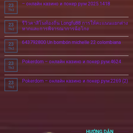
– онлайн казино и покер рум 2025.1418
23
Th2
รีวิวคาสิโนท้องถิ่น Longfu88 การให้คะแนนแยกต่าง
23
หากและการพิจารณาการฉ้อโกง
Th2
643792800 Un bombón michelle 22 colombiana
23
Th2
Pokerdom – онлайн казино и покер рум.4624
23
Th2
Pokerdom – онлайн казино и покер рум.2269 (2)
23
Th2
HƯỚNG DẪN