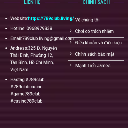
LIÊN HỆ
CHÍNH SÁCH
Website:
https://789club.living/
Về chúng tôi
Hotline: 0968979838
Chơi có trách nhiệm
Email:
789club.living@gmail.com
Điều khoản và điều kiện
Andress:325 Đ. Nguyễn
Chính sách bảo mật
Thái Bình, Phường 12,
Tân Bình, Hồ Chí Minh,
Mạnh Tiến James
Việt Nam
Hastag:#789club
#789clubcasino
#game789club
#casino789club