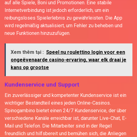
auf alle Spiele, Boni und Promotionen. Eine stabile
Internetverbindung ist jedoch erforderlich, um ein
reibungsloses Spielerlebnis zu gewährleisten. Die App
wird regelmäßig aktualisiert, um Fehler zu beheben und
neue Funktionen hinzuzufügen.
Xem thêm tại :
Speel nu roulettino login voor een
ongeëvenaarde casino-ervaring, waar elk draai je
kans op grootse
Kundenservice und Support
Ein zuverlässiger und kompetenter Kundenservice ist ein
wichtiger Bestandteil eines jeden Online-Casinos.
Spinogambino bietet einen 24/7 Kundenservice, der über
verschiedene Kanäle erreichbar ist, darunter Live-Chat, E-
Mail und Telefon. Die Mitarbeiter sind in der Regel
freundlich und hilfsbereit und bemühen sich, die Anliegen