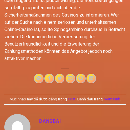
überzeugend. Es ist jedoch wichtig, die Bonusbedingungen
sorgfältig zu prüfen und sich über die
Sicherheitsmaßnahmen des Casinos zu informieren. Wer
auf der Suche nach einem seriösen und unterhaltsamen
Online-Casino ist, sollte Spinogambino durchaus in Betracht
ziehen. Die kontinuierliche Verbesserung der
Benutzerfreundlichkeit und die Erweiterung der
Zahlungsmethoden könnten das Angebot jedoch noch
attraktiver machen.
Mục nhập này đã được đăng trong
Post
. Đánh dấu trang
permalink
.
DANGBAI