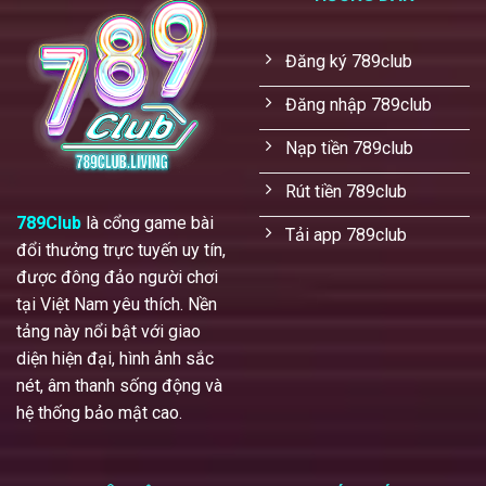
Đăng ký 789club
Đăng nhập 789club
Nạp tiền 789club
Rút tiền 789club
789Club
là cổng game bài
Tải app 789club
đổi thưởng trực tuyến uy tín,
được đông đảo người chơi
tại Việt Nam yêu thích. Nền
tảng này nổi bật với giao
diện hiện đại, hình ảnh sắc
nét, âm thanh sống động và
hệ thống bảo mật cao.